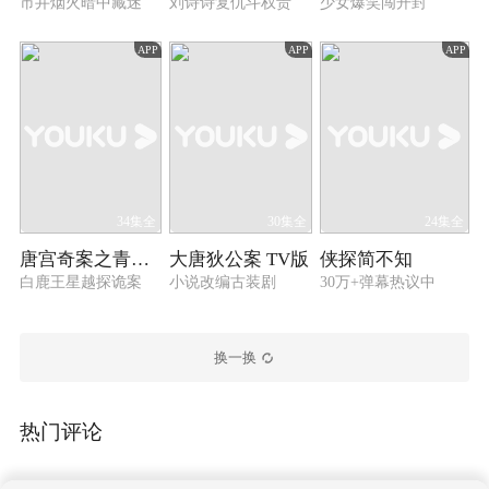
市井烟火暗中藏迷
刘诗诗复仇斗权贵
少女爆笑闯开封
APP
APP
APP
34集全
30集全
24集全
唐宫奇案之青雾风鸣
大唐狄公案 TV版
侠探简不知
白鹿王星越探诡案
小说改编古装剧
30万+弹幕热议中
换一换
热门评论