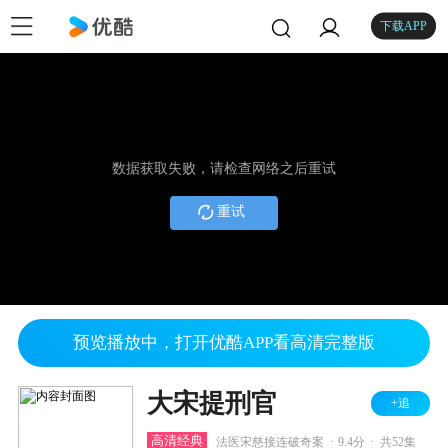
下载APP
数据获取失败，请检查网络之后重试
重试
预览播放中，打开优酷APP看高清完整版
大宋提刑官
+追
.
.
高清经典
法医宋慈接连破奇案
9.4分
共52集