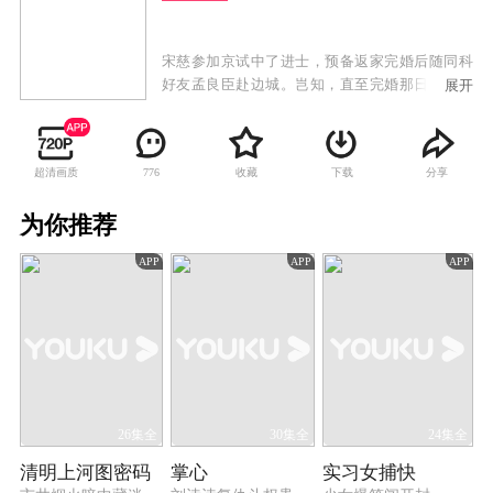
宋慈参加京试中了进士，预备返家完婚后随同科
好友孟良臣赴边城。岂知，直至完婚那日，宋慈
展开
父亲宋巩依旧未归家。两位新人正拜堂之际，一
辆马车却载回了父亲的遗体，宋巩一生从事刑狱
审戡，从未出错，却因一次误判人命功亏一篑，
超清画质
收藏
下载
分享
776
这是以死谢罪，还留下遗书禁止宋门后代涉足刑
狱。 岂料，祸不单行，孟良臣在上任途中被谋杀
为你推荐
的噩耗传回。在母亲的劝导下，宋慈动身边城，
为挚友查明了案情，还他清白。由此，宋慈被破
APP
APP
APP
格提升为大理寺正六品主事，后又被任命外省提
点刑狱。宋慈接连查明侦破了“太平县冤案”、“李
府连环案”、“毛竹坞案”、“城南井尸案”、“遗扇嫁
祸案”、“梁雨生命案”、“李玉姑失踪案”等一桩又
一桩的悬案。
26集全
30集全
24集全
清明上河图密码
掌心
实习女捕快