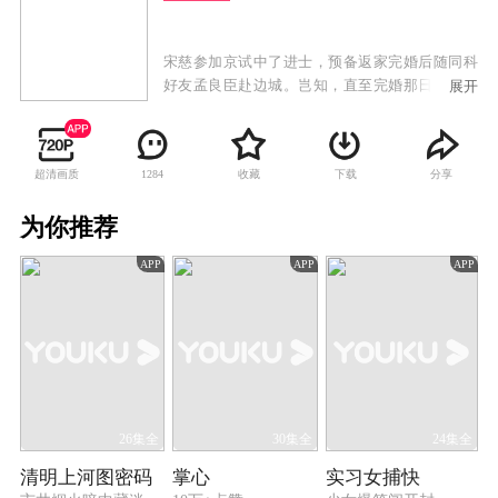
宋慈参加京试中了进士，预备返家完婚后随同科
好友孟良臣赴边城。岂知，直至完婚那日，宋慈
展开
父亲宋巩依旧未归家。两位新人正拜堂之际，一
辆马车却载回了父亲的遗体，宋巩一生从事刑狱
审戡，从未出错，却因一次误判人命功亏一篑，
超清画质
收藏
下载
分享
1284
这是以死谢罪，还留下遗书禁止宋门后代涉足刑
狱。 岂料，祸不单行，孟良臣在上任途中被谋杀
为你推荐
的噩耗传回。在母亲的劝导下，宋慈动身边城，
为挚友查明了案情，还他清白。由此，宋慈被破
APP
APP
APP
格提升为大理寺正六品主事，后又被任命外省提
点刑狱。宋慈接连查明侦破了“太平县冤案”、“李
府连环案”、“毛竹坞案”、“城南井尸案”、“遗扇嫁
祸案”、“梁雨生命案”、“李玉姑失踪案”等一桩又
一桩的悬案。
26集全
30集全
24集全
清明上河图密码
掌心
实习女捕快