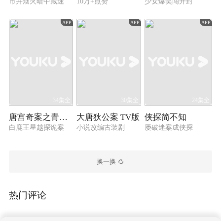
市井烟火暗中藏迷
10万+点赞
少女爆笑闯开封
APP
APP
APP
34集全
30集全
24集全
唐宫奇案之青雾风鸣
大唐狄公案 TV版
侠探简不知
白鹿王星越探诡案
小说改编古装剧
屡破迷案成侠探
换一换
热门评论