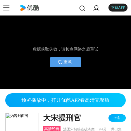
下载APP
数据获取失败，请检查网络之后重试
重试
预览播放中，打开优酷APP看高清完整版
大宋提刑官
+追
.
.
高清经典
法医宋慈接连破奇案
9.4分
共52集