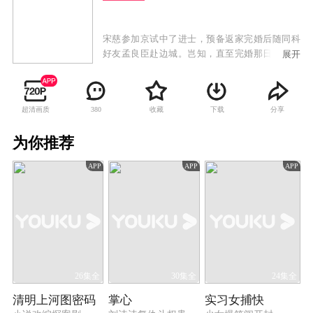
宋慈参加京试中了进士，预备返家完婚后随同科
好友孟良臣赴边城。岂知，直至完婚那日，宋慈
展开
父亲宋巩依旧未归家。两位新人正拜堂之际，一
辆马车却载回了父亲的遗体，宋巩一生从事刑狱
审戡，从未出错，却因一次误判人命功亏一篑，
超清画质
收藏
下载
分享
380
这是以死谢罪，还留下遗书禁止宋门后代涉足刑
狱。 岂料，祸不单行，孟良臣在上任途中被谋杀
为你推荐
的噩耗传回。在母亲的劝导下，宋慈动身边城，
为挚友查明了案情，还他清白。由此，宋慈被破
APP
APP
APP
格提升为大理寺正六品主事，后又被任命外省提
点刑狱。宋慈接连查明侦破了“太平县冤案”、“李
府连环案”、“毛竹坞案”、“城南井尸案”、“遗扇嫁
祸案”、“梁雨生命案”、“李玉姑失踪案”等一桩又
一桩的悬案。
26集全
30集全
24集全
清明上河图密码
掌心
实习女捕快