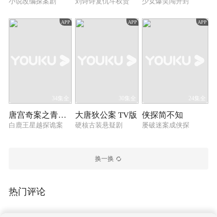
小说改编探案剧
刘诗诗复仇斗权贵
少女爆笑闯开封
APP
APP
APP
34集全
30集全
24集全
唐宫奇案之青雾风鸣
大唐狄公案 TV版
侠探简不知
白鹿王星越探诡案
硬核古装悬疑剧
屡破迷案成侠探
换一换
热门评论