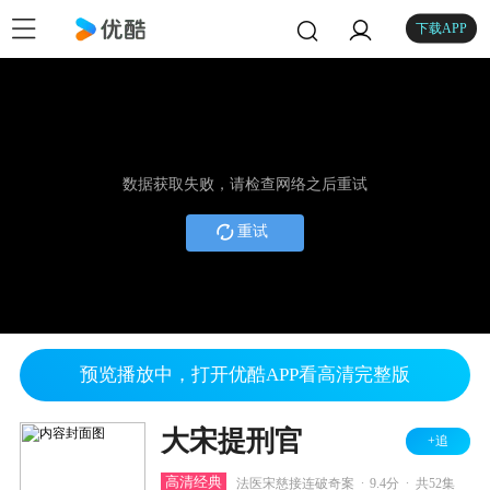
下载APP
数据获取失败，请检查网络之后重试
重试
预览播放中，打开优酷APP看高清完整版
大宋提刑官
+追
.
.
高清经典
法医宋慈接连破奇案
9.4分
共52集