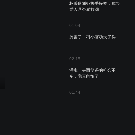
杨采薇潘樾携手探案，危险
爱人悬疑感拉满
01:04
厉害了！刁小官功夫了得
02:15
潘樾：失而复得的机会不
多，我真的怕了！
01:44
三人情敌修罗场
01:24