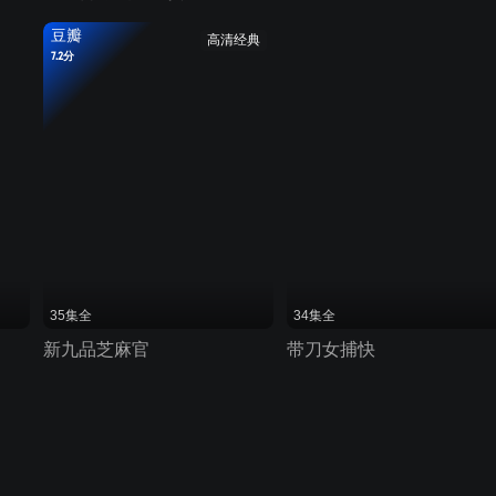
豆瓣
高清经典
7.2分
35集全
34集全
新九品芝麻官
带刀女捕快