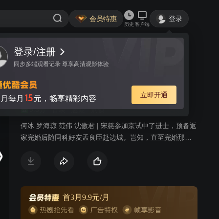
会员特惠
登录
历史
客户端
登录/注册
视频
讨论
533
同步多端观看记录 尊享高清观影体验
大宋提刑官
简介
立即开通
15
月每月
元，畅享精彩内容
9.3分
古装
悬疑
刑侦
何冰 罗海琼 范伟 沈傲君 | 宋慈参加京试中了进士，预备返
家完婚后随同科好友孟良臣赴边城。岂知，直至完婚那
日，宋慈父亲宋巩依旧未归家。两位新人正拜堂之际，一
辆马车却载回了父亲的遗体，宋巩一生从事刑狱审戡，从
未出错，却因一次误判人命功亏一篑，这是以死谢罪，还
留下遗书禁止宋门后代涉足刑狱。 岂料，祸不单行，孟良
臣在上任途中被谋杀的噩耗传回。在母亲的劝导下，宋慈
首3月9.9元/月
动身边城，为挚友查明了案情，还他清白。由此，宋慈被