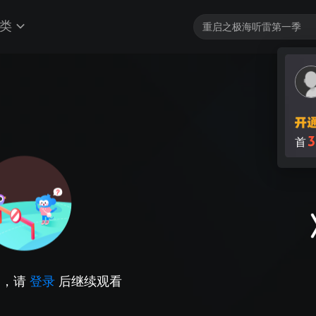
类
3
首
因，请
登录
后继续观看