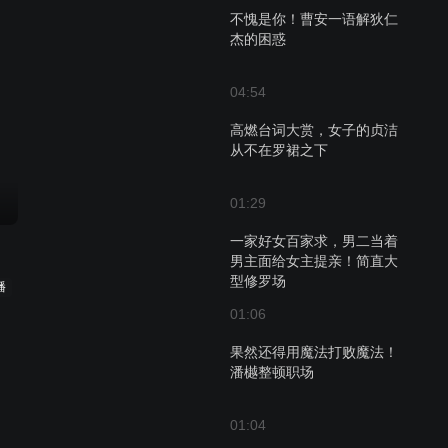
不愧是你！曹安一语解狄仁
杰的困惑
04:54
高燃台词大赏，女子的贞洁
从不在罗裙之下
01:29
一家好女百家求，男二当着
男主面给女主提亲！简直大
型修罗场
播
01:06
果然还得用魔法打败魔法！
潘樾整顿职场
01:04