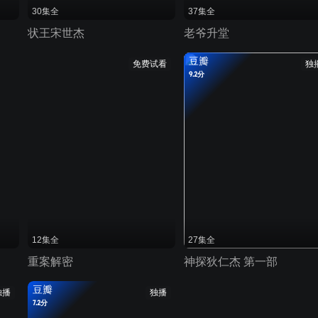
30集全
37集全
状王宋世杰
老爷升堂
豆瓣
免费试看
独
9.2分
12集全
27集全
重案解密
神探狄仁杰 第一部
豆瓣
独播
独播
7.2分