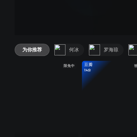
为你推荐
何冰
罗海琼
豆瓣
限免中
7.4分