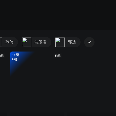
范伟
沈傲君
郭达
豆瓣
独播
独播
7.6分