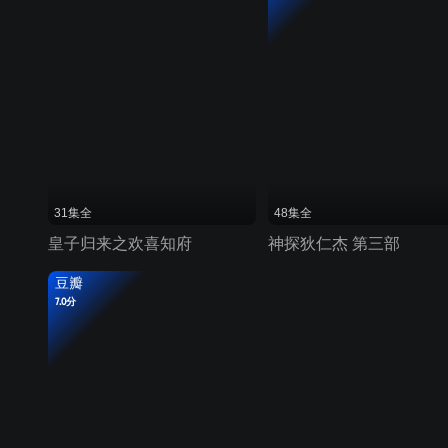
31集全
48集全
皇子归来之欢喜知府
神探狄仁杰 第三部
豆瓣
7.0分