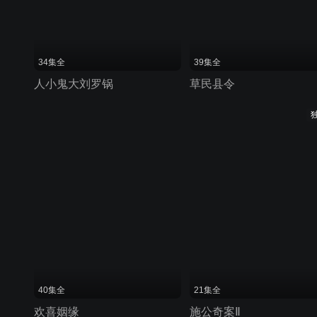
34集全
39集全
人小鬼大刘罗锅
草民县令
40集全
21集全
欢喜姻缘
施公奇案Ⅱ