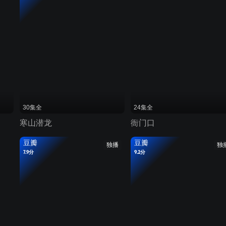
30集全
24集全
寒山潜龙
衙门口
豆瓣
豆瓣
独播
独
7.9分
9.2分