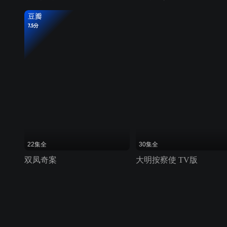
豆瓣
7.5分
22集全
30集全
双凤奇案
大明按察使 TV版