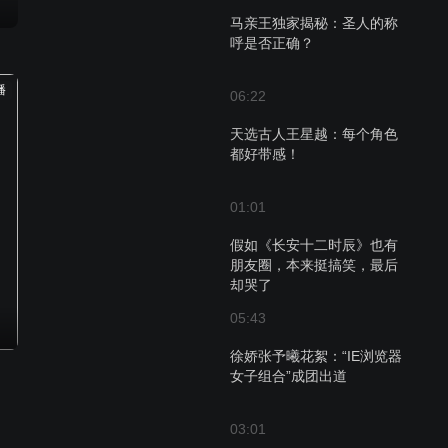
马亲王独家揭秘：圣人的称
呼是否正确？
播
06:22
天选古人王星越：每个角色
都好带感！
01:01
假如《长安十二时辰》也有
朋友圈，本来挺搞笑，最后
却哭了
05:43
徐娇张予曦花絮：“IE浏览器
女子组合”成团出道
03:01