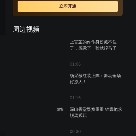
破格提升为大理寺正六品主事，后又被任命外省提点刑
立即开通
狱。宋慈接连查明侦破了“太平县冤案”、“李府连环案”、“毛
竹坞案”、“城南井尸案”、“遗扇嫁祸案”、“梁雨生命案”、“李
玉姑失踪案”等一桩又一桩的悬案。
周边视频
上官芷的仵作身份藏不住
了，感觉下一秒就掉马了
01:06
杨采薇红装上阵：舞动全场
好撩人！
01:16
深山香堂疑窦重重 锦囊跪求
预告
脱离贱籍
00:30