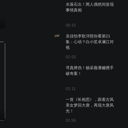
水落石出！两人偶然间发现
事情真相
00:15
吴佳怡李歌洋陪你看第21
VIP
集：心动？白小笙卓澜江对
视
02:55
寻真辨伪！杨采薇潘樾携手
破奇案！
01:11
一首《长相思》，跟着古风
美女梦回大唐，再现大唐风
光！
01:55