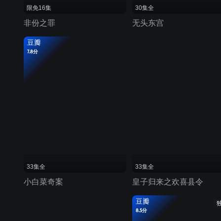
限免16集
30集全
非份之罪
无头东宫
豆瓣
7.8分
33集全
33集全
小白菜奇案
皇子归来之欢喜县令
豆瓣
8.5分