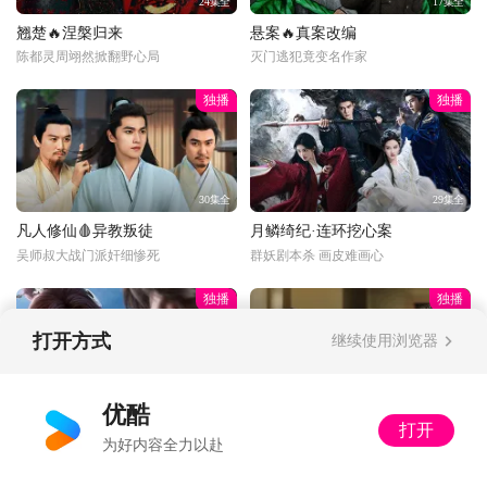
24集全
17集全
翘楚🔥涅槃归来
悬案🔥真案改编
陈都灵周翊然掀翻野心局
灭门逃犯竟变名作家
独播
独播
30集全
29集全
凡人修仙🩸异教叛徒
月鳞绮纪·连环挖心案
吴师叔大战门派奸细惨死
群妖剧本杀 画皮难画心
独播
独播
打开方式
继续使用浏览器
更新至33话
34集全
优酷
打开
光阴之外💰富婆打赏
以法之名·饭局被做局
为好内容全力以赴
丁雪：多了收着，姐不差钱
局中局！黑社会给高官庆生