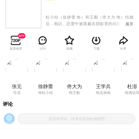
杜小桔（徐静蕾 饰）和王毅（佟大为 饰）结婚
后，相识、恋爱中被遮蔽在阴影里的问题全曝光
展开
在了阳光下。杜小桔认为爱情高于一切，婚姻更
是爱情的立方级，“神经兮兮”地整日要王毅说“我
爱你”，王毅认为爱情同请客吃饭没本质区别，结
超清画质
收藏
下载
分享
1020
了婚爱情有或没有是一回事，最烦的事是张嘴对
杜小桔说出“我爱你”。于是，杜小桔的吃醋和找
茬成了一剂剂调节两人平淡婚姻生活的佐料，而
她的反目和出走，则是不想让日子越流越成死
水。
张元
徐静蕾
佟大为
王学兵
杜澎
导演
饰杜小桔
饰王毅
饰吴林栋
饰潘佑