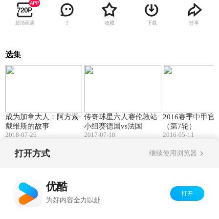
超清画质
收藏
下载
分享
2
选集
18:04
22:36
成为加拿大人：阿方索·
传奇球星六人赛伦敦站
2016赛季中甲官
戴维斯的故事
小组赛德国vs法国
（第7轮）
2018-07-26
2017-07-18
2016-05-11
打开方式
继续使用浏览器
Copyright©
2026
优酷 youku.com
版权所有
京ICP备06050721号-1
优酷
打开
为好内容全力以赴