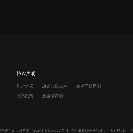
协议声明
用户协议
历史协议文本
知识产权声明
隐私政策
反盗链声明
营许可证：京网文（2024）0368-017号
网络出版服务许可证：（署）网出证（京