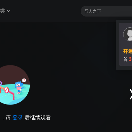
类
3
首
因，请
登录
后继续观看