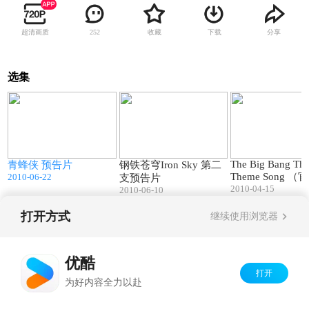
超清画质
收藏
下载
分享
252
选集
0
02:30
01:45
The Big Bang The
青蜂侠 预告片
钢铁苍穹Iron Sky 第二
Theme Song 
2010-06-22
支预告片
2010-04-15
整版）
2010-06-10
打开方式
继续使用浏览器
Copyright©
2026
优酷 youku.com
版权所有
京ICP备06050721号-1
优酷
打开
为好内容全力以赴