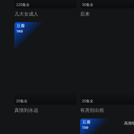
120集全
30集全
儿大女成人
后来
豆瓣
7.8分
20集全
20集全
真情到永远
有房别出租
豆瓣
高清
7.5分