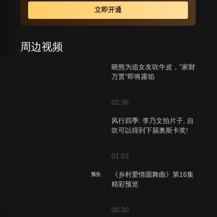
立即开通
周边视频
晓熊为追女友吹牛皮，“家财
万贯”即将露馅
02:36
风行四季: 李乃文拍片子, 自
吹可以得到下届奥斯卡奖!
01:03
《乡村爱情圆舞曲》第16集
预告
精彩预览
00:30