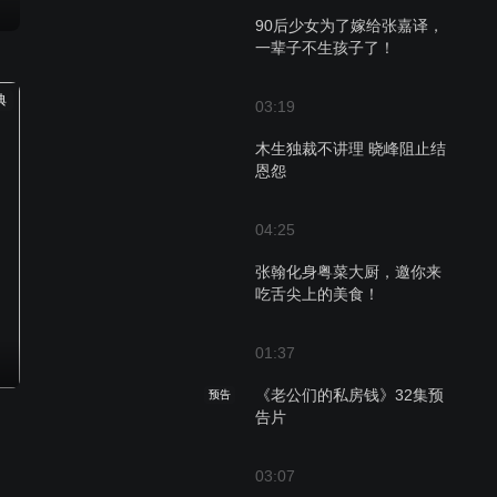
90后少女为了嫁给张嘉译，
一辈子不生孩子了！
典
03:19
木生独裁不讲理 晓峰阻止结
恩怨
04:25
张翰化身粤菜大厨，邀你来
吃舌尖上的美食！
01:37
《老公们的私房钱》32集预
预告
告片
03:07