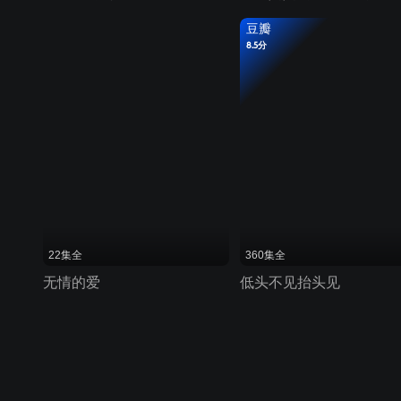
豆瓣
8.5分
22集全
360集全
无情的爱
低头不见抬头见