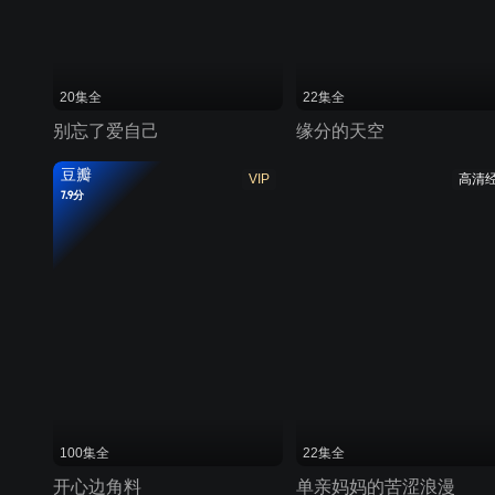
20集全
22集全
别忘了爱自己
缘分的天空
豆瓣
VIP
高清
7.9分
100集全
22集全
开心边角料
单亲妈妈的苦涩浪漫