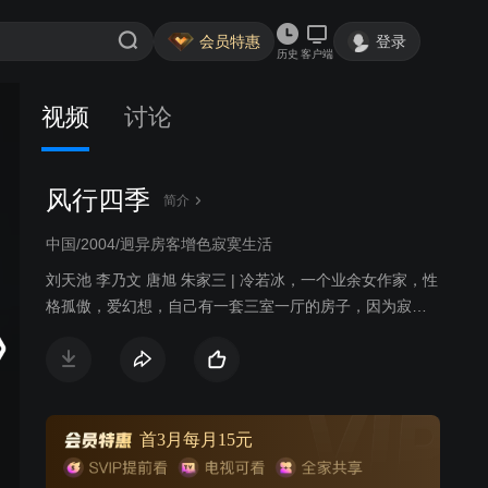
会员特惠
登录
历史
客户端
视频
讨论
风行四季
简介
中国/2004/迥异房客增色寂寞生活
刘天池 李乃文 唐旭 朱家三 | 冷若冰，一个业余女作家，性
格孤傲，爱幻想，自己有一套三室一厅的房子，因为寂
寞，她招了三个房客：戈亚军，网站编辑，聪明、幽默，
是一个闲不住的人；肖遥，健身教练，外表很男人，内心
却有些优柔寡断；徐露露，三流演员，热衷于时尚却没什
么文化，经常被戈亚军和冷若冰笑话，一心只想着出名。
于是，几个性格迥异的人开始了一个屋檐下的生活。
首3月每月15元