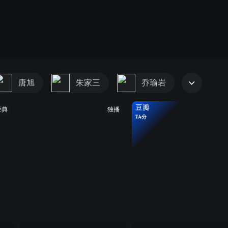
唐旭
朱家三
乔瑜岩
豆瓣
经典
独播
7.4分