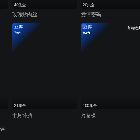
40集全
20集全
玫瑰炒肉丝
爱情密码
豆瓣
豆瓣
高清经
7.0分
8.6分
24集全
100集全
十月怀胎
万卷楼
经典