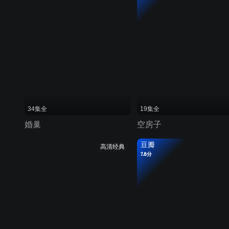
34集全
19集全
婚巢
空房子
豆瓣
高清经典
7.8分