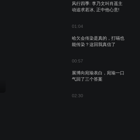
风行四季: 李乃文叫肖遥主
动追求若冰, 正中他心意!
01:04
哈欠会传染是真的，打嗝也
能传染？这回我真信了
00:57
展博向宛瑜表白，宛瑜一口
气回了三个答案
02:30
陈家三兄妹乱世走散十年，
万幸家人终会重逢！
01:15