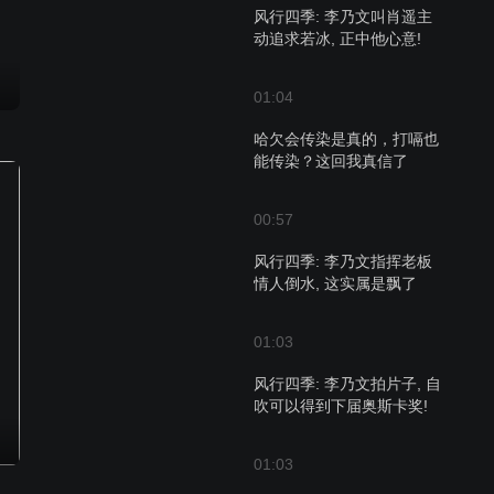
风行四季: 李乃文叫肖遥主
动追求若冰, 正中他心意!
01:04
哈欠会传染是真的，打嗝也
能传染？这回我真信了
00:57
风行四季: 李乃文指挥老板
情人倒水, 这实属是飘了
01:03
风行四季: 李乃文拍片子, 自
吹可以得到下届奥斯卡奖!
01:03