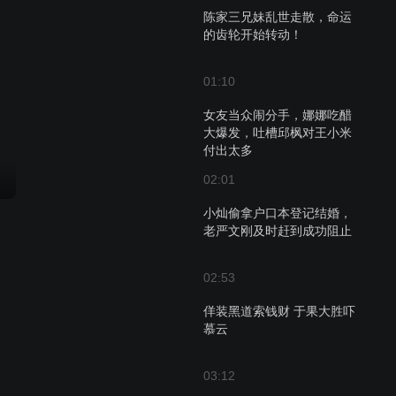
陈家三兄妹乱世走散，命运
的齿轮开始转动！
01:10
女友当众闹分手，娜娜吃醋
大爆发，吐槽邱枫对王小米
付出太多
02:01
小灿偷拿户口本登记结婚，
老严文刚及时赶到成功阻止
02:53
佯装黑道索钱财 于果大胜吓
慕云
03:12