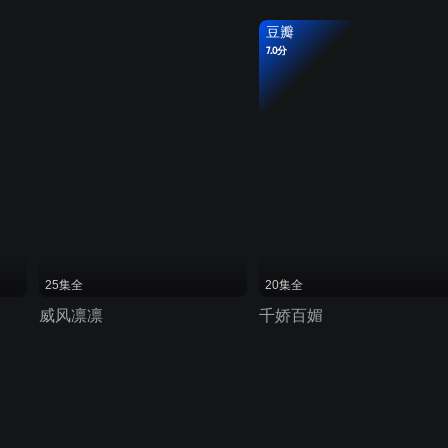
豆瓣
7.0分
25集全
20集全
威风凛凛
千娇百媚