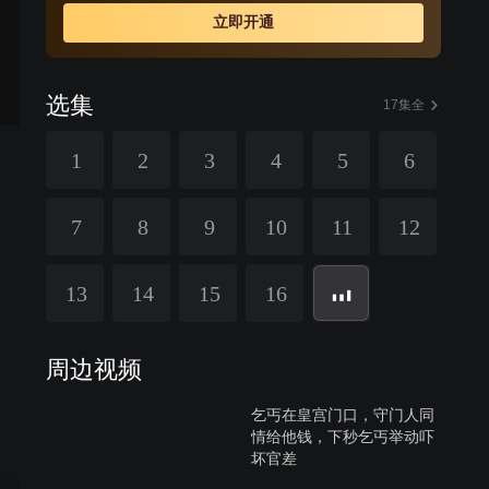
立即开通
选集
17集全
1
2
3
4
5
6
7
8
9
10
11
12
13
14
15
16
周边视频
乞丐在皇宫门口，守门人同
情给他钱，下秒乞丐举动吓
坏官差