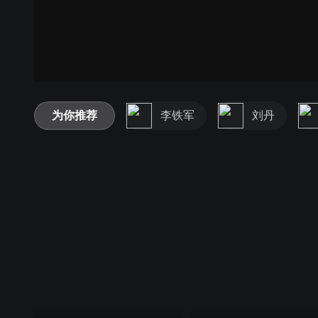
为你推荐
李铁军
刘丹