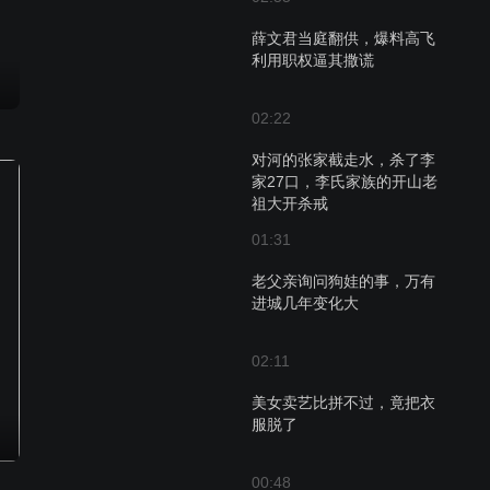
薛文君当庭翻供，爆料高飞
利用职权逼其撒谎
02:22
对河的张家截走水，杀了李
家27口，李氏家族的开山老
祖大开杀戒
01:31
老父亲询问狗娃的事，万有
进城几年变化大
02:11
美女卖艺比拼不过，竟把衣
服脱了
00:48