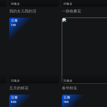
36集全
20集全
我的女儿我的泪
一路格桑花
豆瓣
7.2分
32集全
31集全
五月的鲜花
春华秋实
豆瓣
豆瓣
8.0分
7.8分