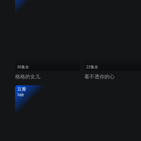
36集全
22集全
格格的女儿
看不透你的心
豆瓣
7.2分