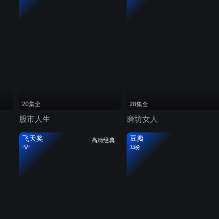
20集全
28集全
股市人生
磨坊女人
飞天奖
豆瓣
高清经典
7.2分