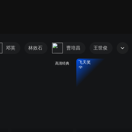
邓英
林效石
曹培昌
王世俊
飞天奖
高清经典