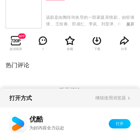
该剧是由陶玲玲执导的一部家庭亲情剧，由邬倩
倩 、王绘春、田成仁、李岚、刘亚津、佟凡、舒
展开
畅参加演出。讲述了三个破碎的单亲家庭，在父
母与子女共同寻爱、重新组合的过程中，演出的
一幕幕轻松幽默的悲喜故事。
超清画质
收藏
下载
分享
3
热门评论
暂无评论
打开方式
继续使用浏览器
Copyright©
2026
优酷 youku.com
版权所有
优酷
京ICP备06050721号-1
打开
为好内容全力以赴