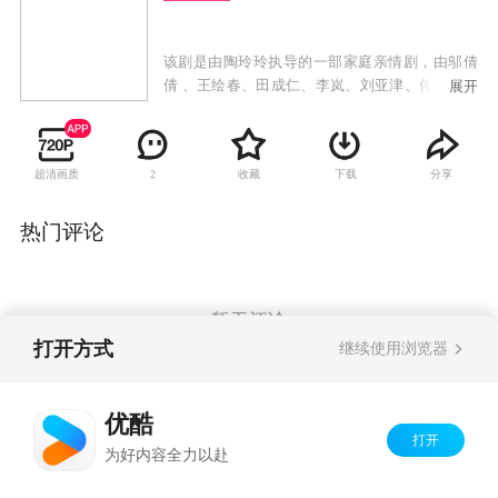
该剧是由陶玲玲执导的一部家庭亲情剧，由邬倩
倩 、王绘春、田成仁、李岚、刘亚津、佟凡、舒
展开
畅参加演出。讲述了三个破碎的单亲家庭，在父
母与子女共同寻爱、重新组合的过程中，演出的
一幕幕轻松幽默的悲喜故事。
超清画质
收藏
下载
分享
2
热门评论
暂无评论
打开方式
继续使用浏览器
Copyright©
2026
优酷 youku.com
版权所有
优酷
京ICP备06050721号-1
打开
为好内容全力以赴