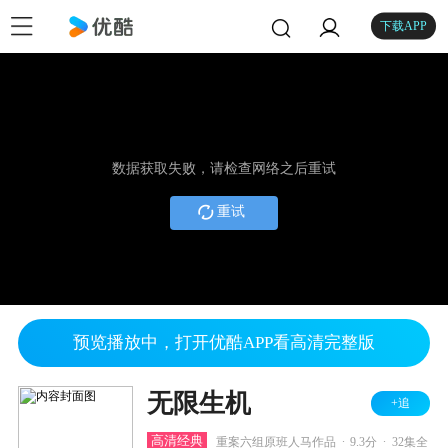
下载APP
数据获取失败，请检查网络之后重试
重试
预览播放中，打开优酷APP看高清完整版
无限生机
+追
.
.
高清经典
重案六组原班人马作品
9.3分
32集全