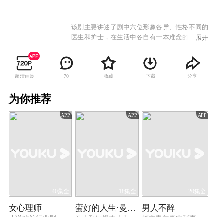
该剧主要讲述了剧中六位形象各异、性格不同的
医生和护士，在生活中各自有一本难念的经，但
展开
面对病人，他们用精湛的医术、勇于承担一切危
难的勇气和责任，实践着希波克拉底誓言的故
事。
超清画质
收藏
下载
分享
70
为你推荐
APP
APP
APP
40集全
18集全
20集全
女心理师
蛮好的人生·曼黎传
男人不醉