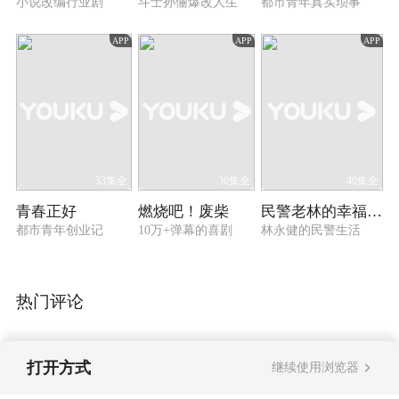
小说改编行业剧
斗士孙俪爆改人生
都市青年真实琐事
APP
APP
APP
33集全
30集全
40集全
青春正好
燃烧吧！废柴
民警老林的幸福生活
都市青年创业记
10万+弹幕的喜剧
林永健的民警生活
热门评论
打开方式
继续使用浏览器
暂无评论