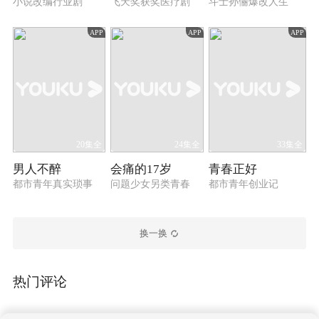
小说改编行业剧
飞天奖获奖医疗剧
斗士孙俪爆改人生
APP
APP
APP
20集全
24集全
33集全
男人不醉
会痛的17岁
青春正好
都市青年真实琐事
问题少女另类青春
都市青年创业记
换一换
热门评论