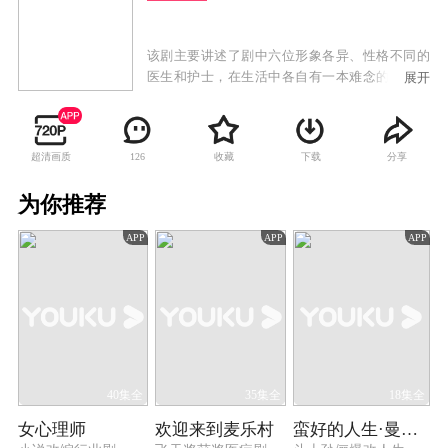
该剧主要讲述了剧中六位形象各异、性格不同的
医生和护士，在生活中各自有一本难念的经，但
展开
面对病人，他们用精湛的医术、勇于承担一切危
难的勇气和责任，实践着希波克拉底誓言的故
事。
超清画质
收藏
下载
分享
126
为你推荐
APP
APP
APP
40集全
35集全
18集全
女心理师
欢迎来到麦乐村
蛮好的人生·曼黎传