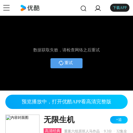
下载APP
数据获取失败，请检查网络之后重试
重试
预览播放中，打开优酷APP看高清完整版
无限生机
+追
.
.
高清经典
重案六组原班人马作品
9.3分
32集全