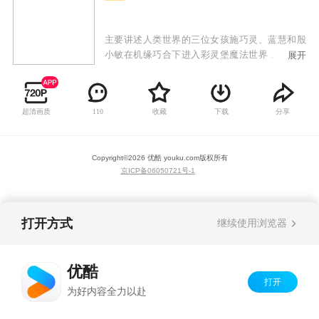
主要讲述人类世界的三位女孩施巧灵、蓝慧和殷
小敏在机缘巧合下进入彩灵堡魔法世界，意外结
展开
识到彩灵堡的公主彩俐。在彩俐的帮助下，她们
变身成为小魔仙，并帮助彩俐一起对抗黑咒魔
王，守护着彩灵堡和人类世界的和平。
超清画质
收藏
下载
分享
110
Copyright©
2026
优酷 youku.com
版权所有
京ICP备06050721号-1
打开方式
继续使用浏览器
优酷
打开
为好内容全力以赴