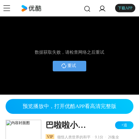
下载APP
数据获取失败，请检查网络之后重试
重试
预览播放中，打开优酷APP看高清完整版
巴啦啦小魔仙之飞越彩灵堡 第一季
+追
.
.
VIP
领悟人类世界的和平
9.1分
26集全