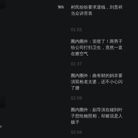
村民纷纷要求退钱，刘贵祥
预告
当众诉苦衷
01:55
圈内圈外：笑喷了！两男子
给公司打扫卫生，竟然一直
在擦空气
01:37
圈内圈外：曲有财的妈非要
演双枪老太婆，还不小心闪
了腰
02:09
圈内圈外：副导演在碰到叶
子想给她照相，却被说是人
贩子
中
02:04