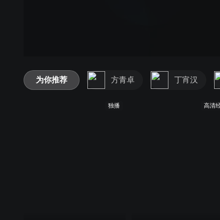
为你推荐
方青卓
丁宵汉
独播
高清