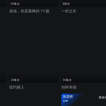
45集全
8集全
加油，你是最棒的 TV版
一村之长
16集全
34集全
纽约丽人
别样幸福
热度榜
限免
TOP