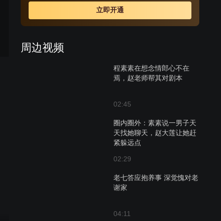
种投资的机会，忙得不亦乐乎。但高水平其人空有一腔热
立即开通
情，在这过程中没少吃亏，经历太多阴差阳错的事。最后
大家渐渐明白，任何成功都不是白来的。大家开始踏踏实
实地做一个生活实在的人。
周边视频
程素素在想念情郎心不在
焉，赵老师帮其对剧本
02:45
圈内圈外：素素说一男子天
天找她聊天，赵大莲让她赶
紧躲远点
02:29
老七答应抱养事 深觉愧对老
谢家
04:11