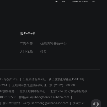
圈内圈外：罗丁要和高水平
谈稿酬，高水平说要先看看
他的剧本
02:18
圈内圈外：副导演在碰到叶
服务合作
子想给她照相，却被说是人
贩子
广告合作
优酷内容开放平台
02:04
入驻优酷
娱盘
圈内圈外：高水平说程素素
失踪了，曲董感慨未来的明
星被扼杀了
01:59
）字第266号
出版物经营许可证：新出发京批字第直150118号
圈内圈外：曲有财的妈非要
6214
互联网宗教信息服务许可证：京（2022）0000083
演双枪老太婆，还不小心闪
10报警服务
北京互联网举报中心
北京12345文化市场举报热线
了腰
00580、邮箱youkujubao@service.alibaba.com
02:07
廉正举报邮箱：wenyulianzheng@alibaba-inc.com
算法公示