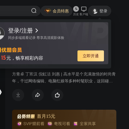
会员特惠
登录
历史
客户端
登录/注册
视频
讨论
同步多端观看记录 尊享高清观影体验
圈内圈外
简介
立即开通
15
月
元，畅享精彩内容
情景喜剧
都市职场
方青卓 丁宵汉 倪虹洁 刘惠 | 高水平是个充满激情的时尚青
年，干过网络编辑、电脑红娘等多种时髦职业，这回碰上
了靠餐饮起家的小老板曲有财。曲有财长得五大三粗，却
是个从小热爱艺术的人。为了圆他儿时的一个梦想，曲有
财开办了有才文化传播公司。高水平热情加盟到这个公司
任总经理。曲有财又委派他在工厂工作时的同事赵大莲到
公司担任办公室主任。有才文化传播公司开张后，开办演
首月15元
员培训班、策划各种题材的文学剧本、包装明星、寻找各