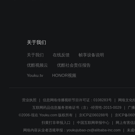
关于我们
关于我们
在线反馈
帧享设备说明
优酷视频云
优酷社会责任报告
Youku.tv
HONOR视频
营业执照
信息网络传播视听节目许可证：0108283号
网络文化经
互联网药品信息服务资格证书（京）-经营性-2015-0029
广播
©2006-现在 Youku.com 版权所有
京ICP证060288号
京ICP备060
扫黄打非举报入口
中国互联网举报中心
网上有害信
网络内容从业者违规举报：youkujubao-zx@alibaba-inc.com
未成年