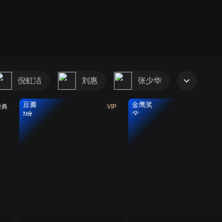
倪虹洁
刘惠
张少华
豆瓣
金鹰奖
经典
VIP
7.1分