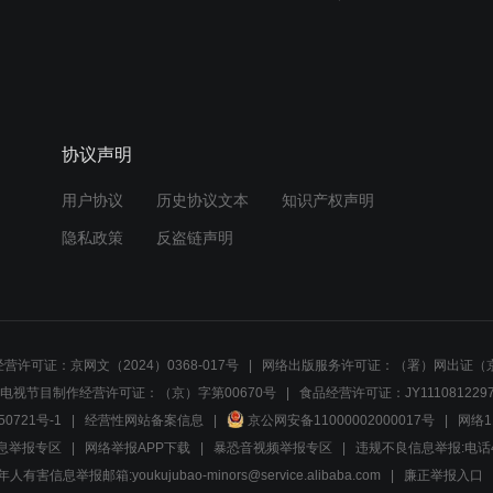
协议声明
用户协议
历史协议文本
知识产权声明
隐私政策
反盗链声明
营许可证：京网文（2024）0368-017号
网络出版服务许可证：（署）网出证（京
电视节目制作经营许可证：（京）字第00670号
食品经营许可证：JY1110812297
50721号-1
经营性网站备案信息
京公网安备11000002000017号
网络1
息举报专区
网络举报APP下载
暴恐音视频举报专区
违规不良信息举报:电话40081
人有害信息举报邮箱:youkujubao-minors@service.alibaba.com
廉正举报入口