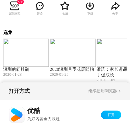
超清画质
评论
收藏
下载
分享
选集
04:22
03:12
深圳的簕杜鹃
2020深圳月季花展随拍
淮滨：家长进课
2020-01-28
2020-01-25
手促成长
2019-11-05
打开方式
继续使用浏览器
Copyright©
2026
优酷 youku.com
版权所有
京ICP备06050721号-1
优酷
打开
为好内容全力以赴