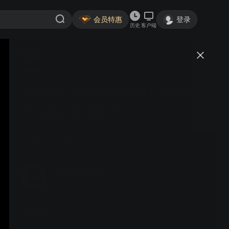
会员特惠
登录
历史
客户端
视频
讨论
2016幸福婚介单身节相亲大会滁
州电视台采访报道
洋子94400
关注
4粉丝
视频