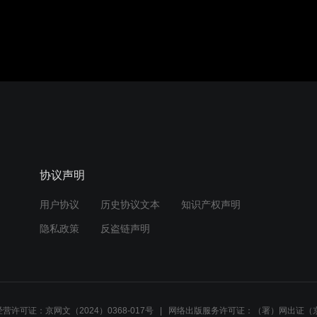
协议声明
用户协议
历史协议文本
知识产权声明
隐私政策
反盗链声明
营许可证：京网文（2024）0368-017号
网络出版服务许可证：（署）网出证（京