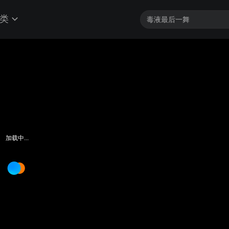
类
加载中...