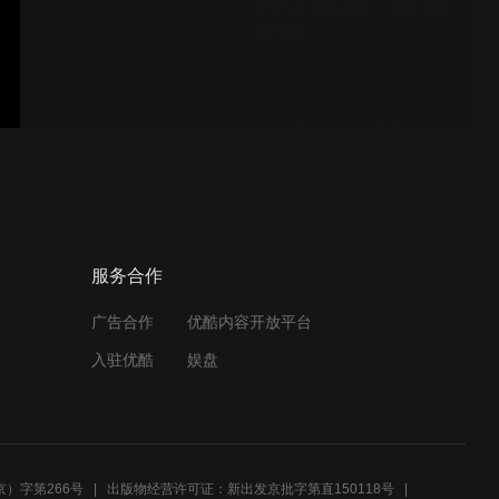
2025幸福婚介双11脱单节精
彩视频
2025幸福婚介七夕节精彩视
频
2024年七夕节电视台采访幸
服务合作
福婚介视频
广告合作
优酷内容开放平台
入驻优酷
娱盘
2024年七夕节滁州王婆有话
说
）字第266号
出版物经营许可证：新出发京批字第直150118号