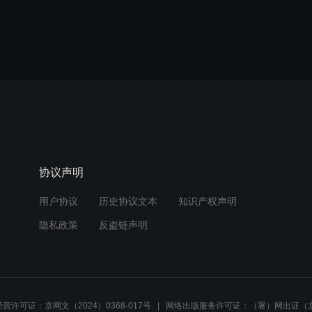
协议声明
用户协议
历史协议文本
知识产权声明
隐私政策
反盗链声明
营许可证：京网文（2024）0368-017号
网络出版服务许可证：（署）网出证（京