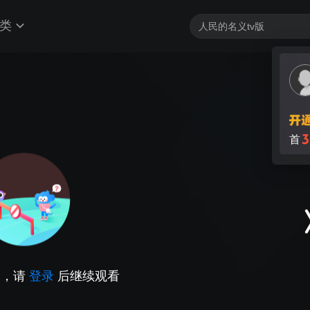
类
3
首
因，请
登录
后继续观看