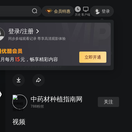
会员特惠
登录
历史
客户端
登录/注册
视频
讨论
同步多端观看记录 尊享高清观影体验
中药材种子发芽视频集辑 1080P
立即开通
15
月每月
元，畅享精彩内容
中药材种植指南
中药材种植指南网
关注
788粉丝
视频