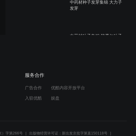
中药材种子发芽集锦 大力子
发芽
中药材种子集锦 酸枣仁种子
直播育苗
水飞蓟种子。中药材种植指
服务合作
南
广告合作
优酷内容开放平台
入驻优酷
娱盘
白术种子上市
）字第266号
出版物经营许可证：新出发京批字第直150118号