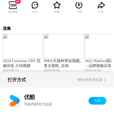
超清画质
评论
收藏
下载
分享
选集
00:53
04:10
2024 Converse CBY 匡
NIKE天猫种草短视频_
2022 NatGeo
威你造 介绍视频
复古跑鞋_合辑
－品牌旗舰店首
2024-09-23
2024-06-04
2022-11-02
打开方式
继续使用浏览器
Copyright©
2026
优酷 youku.com
版权所有
京ICP备06050721号-1
优酷
打开
为好内容全力以赴