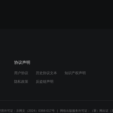
协议声明
用户协议
历史协议文本
知识产权声明
隐私政策
反盗链声明
营许可证：京网文（2024）0368-017号
网络出版服务许可证：（署）网出证（京