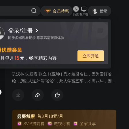
会员特惠
登录
历史
客户端
登录/注册
视频
讨论
7
同步多端观看记录 尊享高清观影体验
百姓秀才官
简介
立即开通
15
月每月
元，畅享精彩内容
7.7分
古装
喜剧
巩汉林 沈殿霞 张立 张亚坤 | 秀才姓盛名仁，因为爱打哈
哈，所以人送外号“哈哈”，此人学富五车，才高八斗，因厌
恶官场黑暗，二十余年不再应试，读书耕作以求安然宁
静。秀才娘子是一位胖嫂，徐娘伴老，风韵犹存，为人侠
肝义胆爽朗坦直，温柔时脉脉含情，愤发时又虎虎生威，
路见不平拔“刀”相助，可是往往是揽了事又办不了事，于是
常把不爱惹事的秀才搅进漩涡。石匠阮老好，年轻体壮，
首3月18元/月
忠厚老实，石匠媳妇貌美贤惠，纯朴勤劳。恶霸邱金贵，