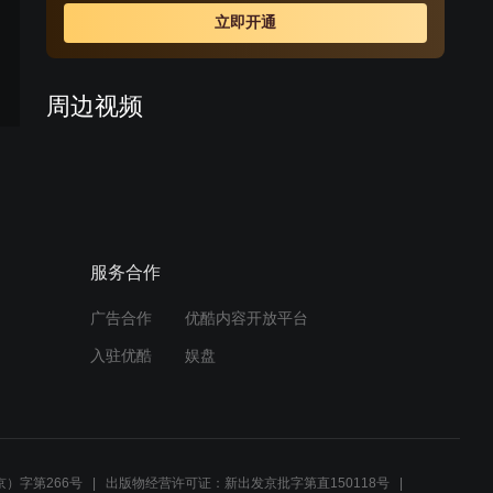
倚仗其叔是翰林院翰林，其岳父是吏部侍郎，狐假虎威仗
立即开通
势欺人，横行乡里欺压百姓，而唯独惧怕其妻邱大奶奶。
无赖谢瘸子是个讼棍，又是邱金贵的狗头军师，此人贪图
钱财，刁钻狡诈，上梁不正下梁歪，其子小瘸子，也是个
周边视频
鸡鸣狗盗之徒。糊涂县官何九桂，嗜酒如命，胆小无能，
审案子能把原、被告和他自己一起审糊涂，本剧的剧情即
赈灾银两被劫，李将军惨死
在以上几人中展开，加上这个糊涂县官，更是明白的事变
牺牲
糊涂，糊涂的事更糊涂。
02:57
服务合作
秀才被药酒迷晕送入客房，
娘子桂芝及时赶到带走秀才
广告合作
优酷内容开放平台
02:41
入驻优酷
娱盘
小瘸子承认在酒中下药，被
判在客栈门前枷号三天
02:57
）字第266号
出版物经营许可证：新出发京批字第直150118号