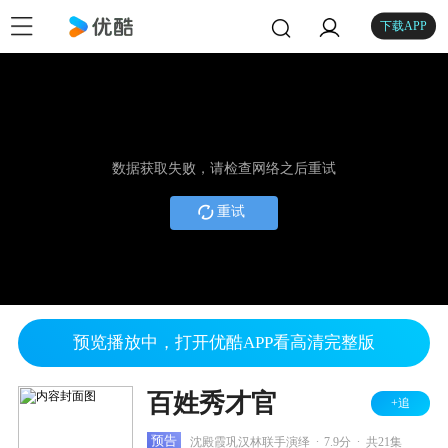
下载APP
数据获取失败，请检查网络之后重试
重试
预览播放中，打开优酷APP看高清完整版
百姓秀才官
+追
.
.
预告
沈殿霞巩汉林联手演绎
7.9分
共21集