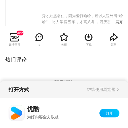
秀才姓盛名仁，因为爱打哈哈，所以人送外号“哈
哈”，此人学富五车，才高八斗，因厌恶官场黑
展开
暗，二十余年不再应试，读书耕作以求安然宁
静。秀才娘子是一位胖嫂，徐娘伴老，风韵犹
存，为人侠肝义胆爽朗坦直，温柔时脉脉含情，
超清画质
收藏
下载
分享
5
愤发时又虎虎生威，路见不平拔“刀”相助，可是
往往是揽了事又办不了事，于是常把不爱惹事的
秀才搅进漩涡。石匠阮老好，年轻体壮，忠厚老
热门评论
实，石匠媳妇貌美贤惠，纯朴勤劳。恶霸邱金
贵，倚仗其叔是翰林院翰林，其岳父是吏部侍
郎，狐假虎威仗势欺人，横行乡里欺压百姓，而
唯独惧怕其妻邱大奶奶。无赖谢瘸子是个讼棍，
暂无评论
又是邱金贵的狗头军师，此人贪图钱财，刁钻狡
打开方式
继续使用浏览器
诈，上梁不正下梁歪，其子小瘸子，也是个鸡鸣
狗盗之徒。糊涂县官何九桂，嗜酒如命，胆小无
Copyright©
2026
优酷 youku.com
版权所有
能，审案子能把原、被告和他自己一起审糊涂，
优酷
京ICP备06050721号-1
本剧的剧情即在以上几人中展开，加上这个糊涂
打开
为好内容全力以赴
县官，更是明白的事变糊涂，糊涂的事更糊涂。