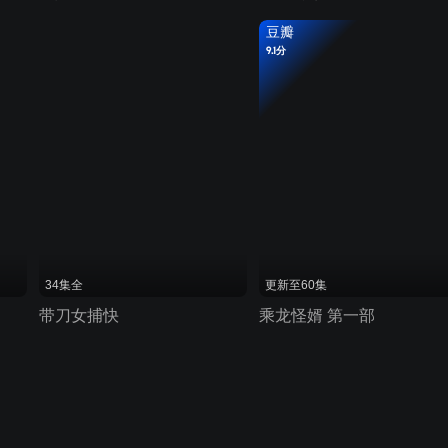
豆瓣
9.1分
34集全
更新至60集
带刀女捕快
乘龙怪婿 第一部