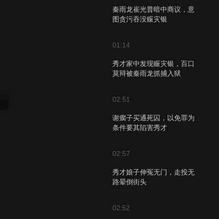
秦雨龙崔光普暗中商议，意
图贪污吞没赈灾银
01:14
秀才家中发现赈灾银，百口
莫辩被秦雨龙抓捕入狱
02:51
谢瘸子买通死囚，以免罪为
条件要其陷害秀才
02:57
秀才娘子伸冤无门，走投无
路晕倒街头
02:52