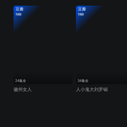
豆瓣
豆瓣
7.0分
7.0分
24集全
34集全
徽州女人
人小鬼大刘罗锅