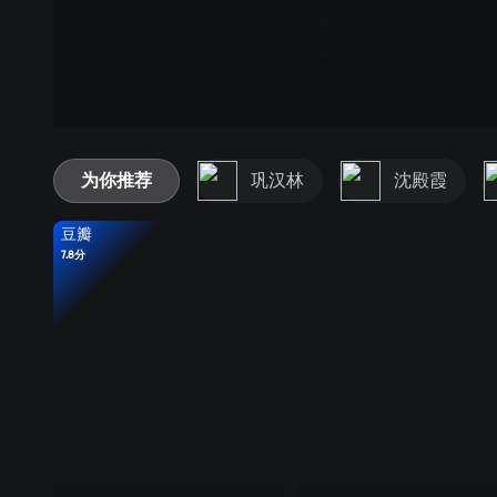
为你推荐
巩汉林
沈殿霞
豆瓣
7.8分