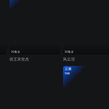
30集全
30集全
状王宋世杰
风尘泪
豆瓣
7.2分