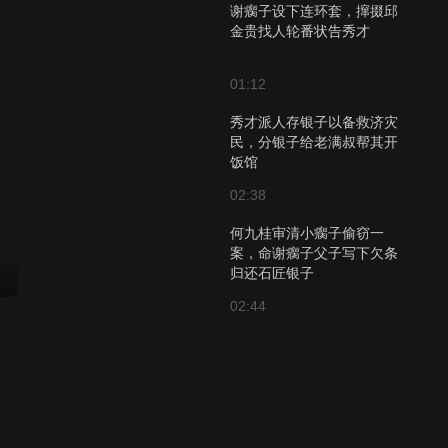
谢瘸子设下连环套，撺掇邱
金贵找人轮番状告秀才
01:12
秀才派人存银子以备救济灾
民，分银子给老满叔帮其开
饭馆
02:38
何九桂审清小瘸子偷窃一
案，命谢瘸子父子写下欠条
归还石匠银子
02:44
婆婆儿媳互相指责，状告对
方与和尚私通难坏何九桂
02:55