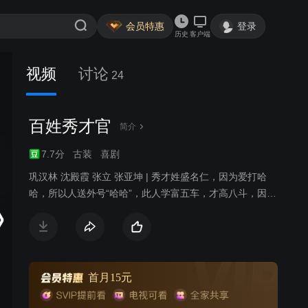
会员特惠
登录
历史
客户端
视频
讨论
24
百姓秀才官
简介
7.7分
古装
喜剧
巩汉林 沈殿霞 张立 张亚坤 | 秀才姓盛名仁，因为爱打哈
哈，所以人送外号“哈哈”，此人学富五车，才高八斗，因厌
恶官场黑暗，二十余年不再应试，读书耕作以求安然宁
静。秀才娘子是一位胖嫂，徐娘伴老，风韵犹存，为人侠
肝义胆爽朗坦直，温柔时脉脉含情，愤发时又虎虎生威，
路见不平拔“刀”相助，可是往往是揽了事又办不了事，于是
常把不爱惹事的秀才搅进漩涡。石匠阮老好，年轻体壮，
首月15元
忠厚老实，石匠媳妇貌美贤惠，纯朴勤劳。恶霸邱金贵，