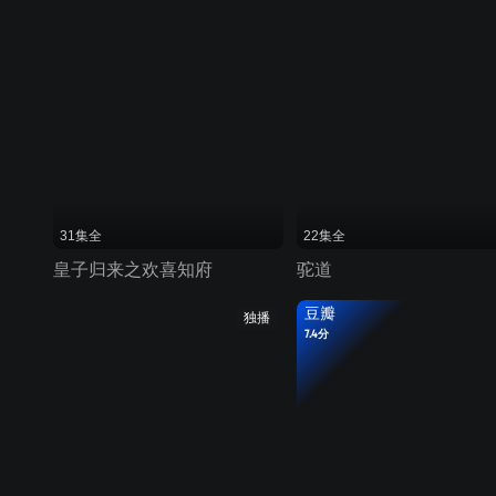
31集全
22集全
皇子归来之欢喜知府
驼道
豆瓣
独播
7.4分