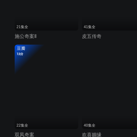
21集全
41集全
施公奇案Ⅱ
皮五传奇
豆瓣
7.5分
22集全
40集全
双凤奇案
欢喜姻缘