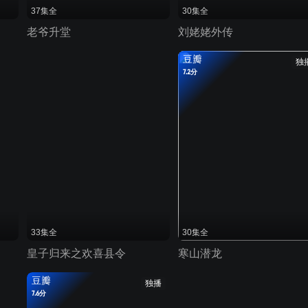
37集全
30集全
老爷升堂
刘姥姥外传
豆瓣
独
7.2分
33集全
30集全
皇子归来之欢喜县令
寒山潜龙
豆瓣
独播
7.6分