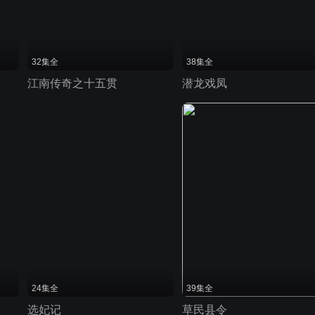
32集全
38集全
江南传奇之十五贯
潜龙戏凤
24集全
39集全
选妃记
草民县令