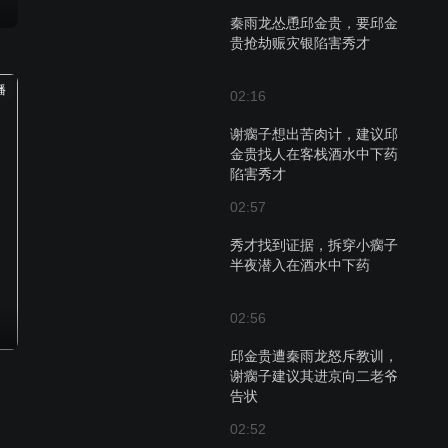
秦雨龙怂恿邱金贵，要邱金
贵抢劫赈灾银陷害秀才
播
02:16
谢瘸子想出苦肉计，建议邱
金贵找人在客栈酒水中下药
陷害秀才
02:57
秀才找到证据，拆穿小瘸子
半夜潜入在酒水中下药
02:56
邱金贵遭秦雨龙怒斥教训，
谢瘸子建议其进京向二老爷
告状
02:52