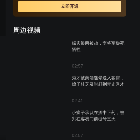
倚仗其叔是翰林院翰林，其岳父是吏部侍郎，狐假虎威仗
立即开通
势欺人，横行乡里欺压百姓，而唯独惧怕其妻邱大奶奶。
无赖谢瘸子是个讼棍，又是邱金贵的狗头军师，此人贪图
钱财，刁钻狡诈，上梁不正下梁歪，其子小瘸子，也是个
周边视频
鸡鸣狗盗之徒。糊涂县官何九桂，嗜酒如命，胆小无能，
审案子能把原、被告和他自己一起审糊涂，本剧的剧情即
赈灾银两被劫，李将军惨死
在以上几人中展开，加上这个糊涂县官，更是明白的事变
牺牲
糊涂，糊涂的事更糊涂。
02:57
秀才被药酒迷晕送入客房，
娘子桂芝及时赶到带走秀才
02:41
小瘸子承认在酒中下药，被
判在客栈门前枷号三天
02:57