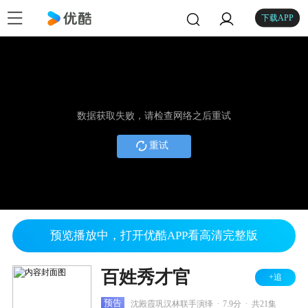
下载APP
数据获取失败，请检查网络之后重试
重试
预览播放中，打开优酷APP看高清完整版
百姓秀才官
+追
.
.
预告
沈殿霞巩汉林联手演绎
7.9分
共21集