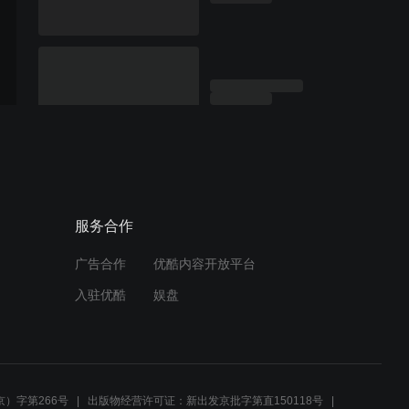
服务合作
广告合作
优酷内容开放平台
入驻优酷
娱盘
）字第266号
出版物经营许可证：新出发京批字第直150118号