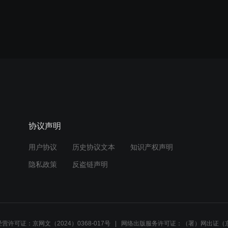
协议声明
用户协议
历史协议文本
知识产权声明
隐私政策
反盗链声明
营许可证：京网文（2024）0368-017号
网络出版服务许可证：（署）网出证（京