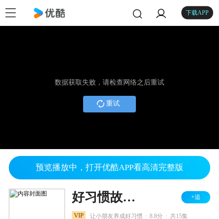
下载APP
数据获取失败，请检查网络之后重试
重试
预览播放中，打开优酷APP看高清完整版
好习惯故事 贝瓦成长乐园
+追
.
.
VIP
让小朋友养成好习惯
8.8分
共15集