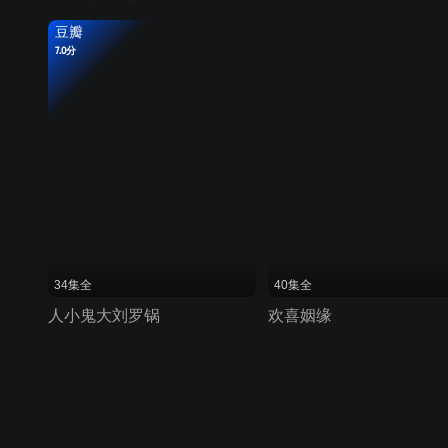
豆瓣
7.0分
34集全
40集全
人小鬼大刘罗锅
欢喜姻缘