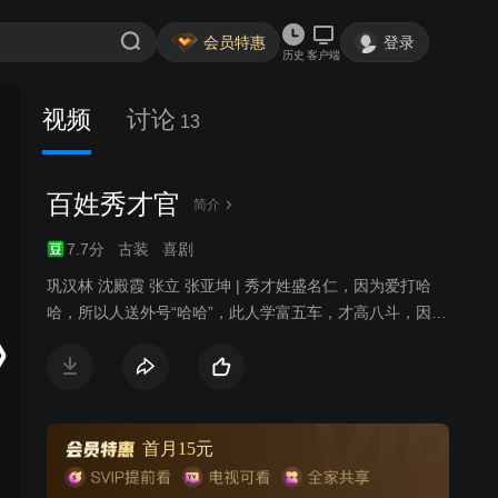
会员特惠
登录
历史
客户端
视频
讨论
13
百姓秀才官
简介
7.7分
古装
喜剧
巩汉林 沈殿霞 张立 张亚坤 | 秀才姓盛名仁，因为爱打哈
哈，所以人送外号“哈哈”，此人学富五车，才高八斗，因厌
恶官场黑暗，二十余年不再应试，读书耕作以求安然宁
静。秀才娘子是一位胖嫂，徐娘伴老，风韵犹存，为人侠
肝义胆爽朗坦直，温柔时脉脉含情，愤发时又虎虎生威，
路见不平拔“刀”相助，可是往往是揽了事又办不了事，于是
常把不爱惹事的秀才搅进漩涡。石匠阮老好，年轻体壮，
首月15元
忠厚老实，石匠媳妇貌美贤惠，纯朴勤劳。恶霸邱金贵，