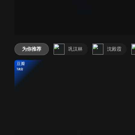
为你推荐
巩汉林
沈殿霞
豆瓣
7.8分