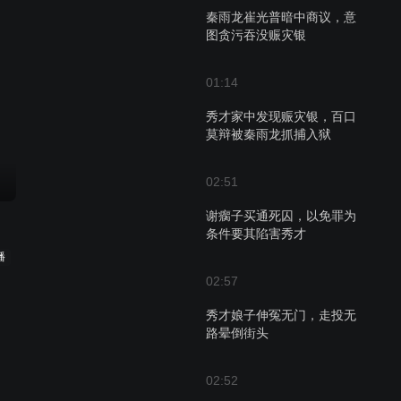
秦雨龙崔光普暗中商议，意
图贪污吞没赈灾银
01:14
秀才家中发现赈灾银，百口
莫辩被秦雨龙抓捕入狱
02:51
谢瘸子买通死囚，以免罪为
条件要其陷害秀才
播
02:57
秀才娘子伸冤无门，走投无
路晕倒街头
02:52