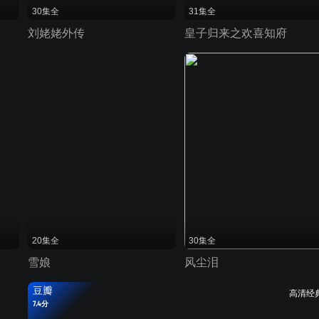
30集全
31集全
刘姥姥外传
皇子归来之欢喜知府
20集全
30集全
雪娘
风尘泪
豆瓣
高清经
7.4分