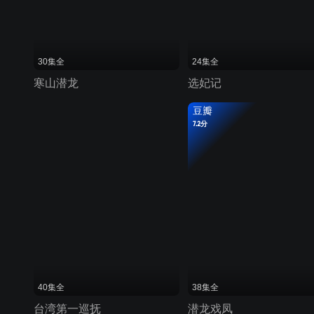
30集全
24集全
寒山潜龙
选妃记
豆瓣
7.2分
40集全
38集全
台湾第一巡抚
潜龙戏凤