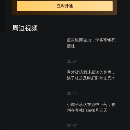
倚仗其叔是翰林院翰林，其岳父是吏部侍郎，狐假虎威仗
立即开通
势欺人，横行乡里欺压百姓，而唯独惧怕其妻邱大奶奶。
无赖谢瘸子是个讼棍，又是邱金贵的狗头军师，此人贪图
钱财，刁钻狡诈，上梁不正下梁歪，其子小瘸子，也是个
周边视频
鸡鸣狗盗之徒。糊涂县官何九桂，嗜酒如命，胆小无能，
审案子能把原、被告和他自己一起审糊涂，本剧的剧情即
赈灾银两被劫，李将军惨死
在以上几人中展开，加上这个糊涂县官，更是明白的事变
牺牲
糊涂，糊涂的事更糊涂。
02:57
秀才被药酒迷晕送入客房，
娘子桂芝及时赶到带走秀才
02:41
小瘸子承认在酒中下药，被
判在客栈门前枷号三天
02:57