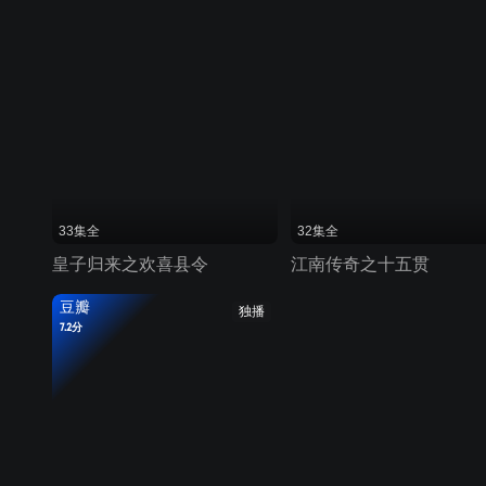
33集全
32集全
皇子归来之欢喜县令
江南传奇之十五贯
豆瓣
独播
7.2分