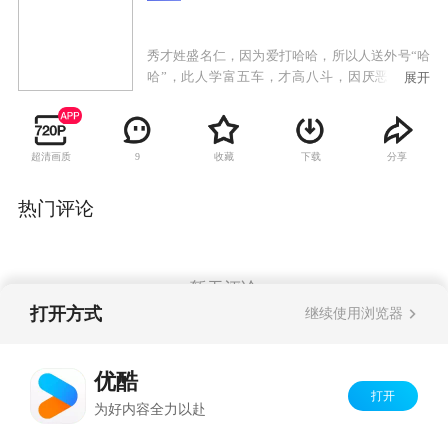
秀才姓盛名仁，因为爱打哈哈，所以人送外号“哈
哈”，此人学富五车，才高八斗，因厌恶官场黑
展开
暗，二十余年不再应试，读书耕作以求安然宁
静。秀才娘子是一位胖嫂，徐娘伴老，风韵犹
存，为人侠肝义胆爽朗坦直，温柔时脉脉含情，
超清画质
收藏
下载
分享
9
愤发时又虎虎生威，路见不平拔“刀”相助，可是
往往是揽了事又办不了事，于是常把不爱惹事的
秀才搅进漩涡。石匠阮老好，年轻体壮，忠厚老
热门评论
实，石匠媳妇貌美贤惠，纯朴勤劳。恶霸邱金
贵，倚仗其叔是翰林院翰林，其岳父是吏部侍
郎，狐假虎威仗势欺人，横行乡里欺压百姓，而
唯独惧怕其妻邱大奶奶。无赖谢瘸子是个讼棍，
暂无评论
又是邱金贵的狗头军师，此人贪图钱财，刁钻狡
打开方式
继续使用浏览器
诈，上梁不正下梁歪，其子小瘸子，也是个鸡鸣
狗盗之徒。糊涂县官何九桂，嗜酒如命，胆小无
Copyright©
2026
优酷 youku.com
版权所有
能，审案子能把原、被告和他自己一起审糊涂，
优酷
京ICP备06050721号-1
本剧的剧情即在以上几人中展开，加上这个糊涂
打开
为好内容全力以赴
县官，更是明白的事变糊涂，糊涂的事更糊涂。