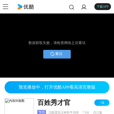
下载APP
数据获取失败，请检查网络之后重试
重试
预览播放中，打开优酷APP看高清完整版
百姓秀才官
+追
.
.
预告
沈殿霞巩汉林联手演绎
7.9分
共21集