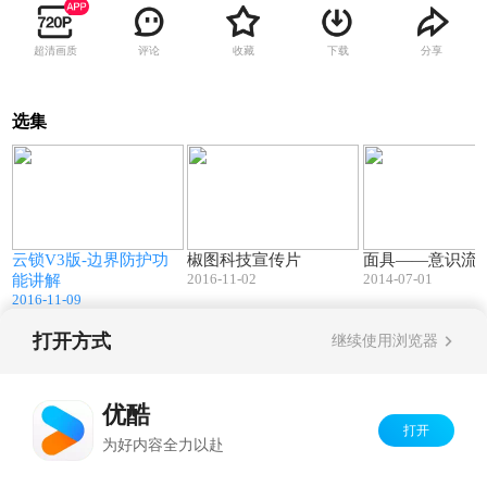
超清画质
评论
收藏
下载
分享
选集
9
04:17
01:08
云锁V3版-边界防护功
椒图科技宣传片
面具——意识流
2016-11-02
2014-07-01
能讲解
2016-11-09
打开方式
继续使用浏览器
Copyright©
2026
优酷 youku.com
版权所有
京ICP备06050721号-1
优酷
打开
为好内容全力以赴