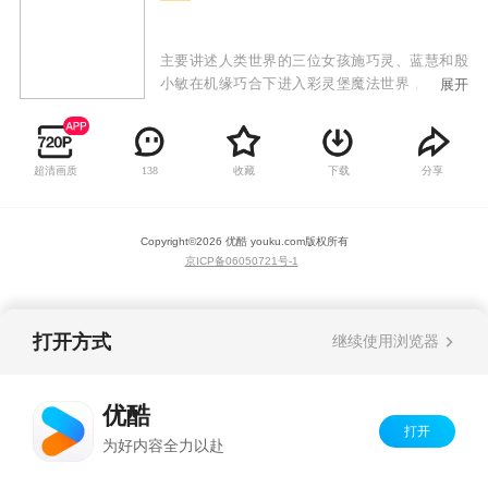
主要讲述人类世界的三位女孩施巧灵、蓝慧和殷
小敏在机缘巧合下进入彩灵堡魔法世界，意外结
展开
识到彩灵堡的公主彩俐。在彩俐的帮助下，她们
变身成为小魔仙，并帮助彩俐一起对抗黑咒魔
王，守护着彩灵堡和人类世界的和平。
超清画质
收藏
下载
分享
138
Copyright©
2026
优酷 youku.com
版权所有
京ICP备06050721号-1
打开方式
继续使用浏览器
优酷
打开
为好内容全力以赴