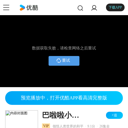
下载APP
数据获取失败，请检查网络之后重试
重试
预览播放中，打开优酷APP看高清完整版
巴啦啦小魔仙之飞越彩灵堡 第一季
+追
.
.
VIP
领悟人类世界的和平
9.1分
26集全