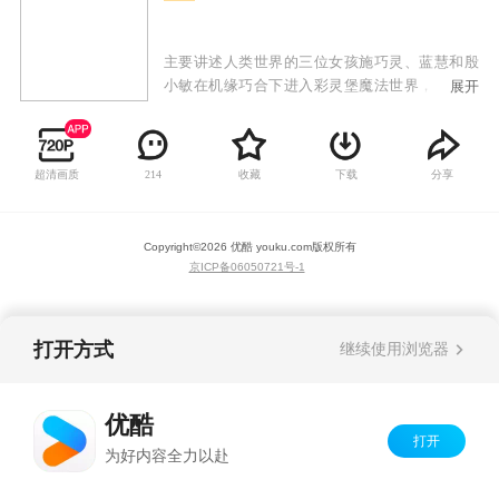
主要讲述人类世界的三位女孩施巧灵、蓝慧和殷
小敏在机缘巧合下进入彩灵堡魔法世界，意外结
展开
识到彩灵堡的公主彩俐。在彩俐的帮助下，她们
变身成为小魔仙，并帮助彩俐一起对抗黑咒魔
王，守护着彩灵堡和人类世界的和平。
超清画质
收藏
下载
分享
214
Copyright©
2026
优酷 youku.com
版权所有
京ICP备06050721号-1
打开方式
继续使用浏览器
优酷
打开
为好内容全力以赴