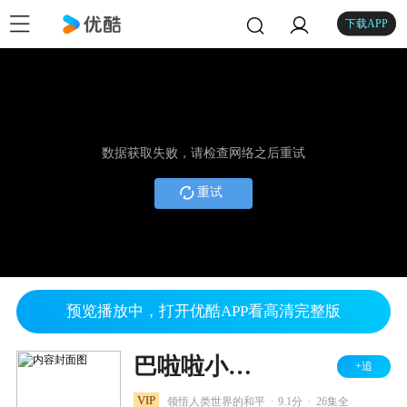
下载APP
数据获取失败，请检查网络之后重试
重试
预览播放中，打开优酷APP看高清完整版
巴啦啦小魔仙之飞越彩灵堡 第一季
+追
.
.
VIP
领悟人类世界的和平
9.1分
26集全