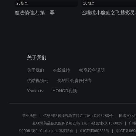
26期全
26期全
魔法俏佳人 第二季
巴啦啦小
关于我们
关于我们
在线反馈
帧享设备说明
优酷视频云
优酷社会责任报告
Youku.tv
HONOR视频
营业执照
信息网络传播视听节目许可证：0108283号
网络文化经
互联网药品信息服务资格证书（京）-经营性-2015-0029
广播
©2006-现在 Youku.com 版权所有
京ICP证060288号
京ICP备060