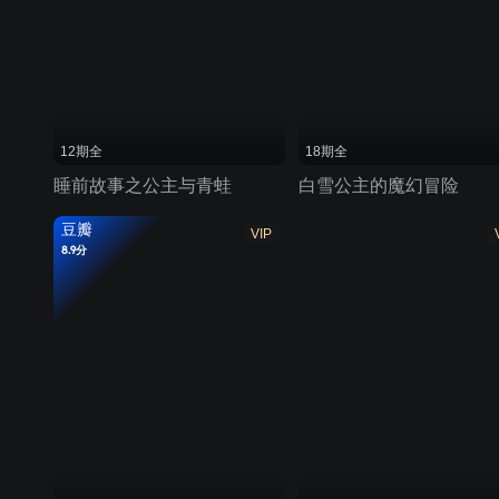
12期全
18期全
睡前故事之公主与青蛙
白雪公主的魔幻冒险
豆瓣
VIP
8.9分