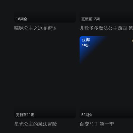
16期全
更新至12期
喵咪公主之冰晶蜜语
豆瓣
8.8分
更新至11期
52期全
星光公主的魔法冒险
百变马丁 第一季