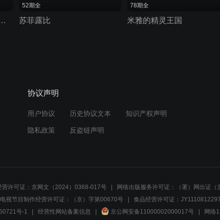
52期全
78期全
魔仙之飞越彩灵堡 第二季
苏菲露比
米雅的精灵王国
协议声明
用户协议
历史协议文本
知识产权声明
隐私政策
反盗链声明
营许可证：京网文（2024）0368-017号
网络出版服务许可证：（署）网出证（京
电视节目制作经营许可证：（京）字第00670号
食品经营许可证：JY1110812297
50721号-1
经营性网站备案信息
京公网安备11000002000017号
网络1