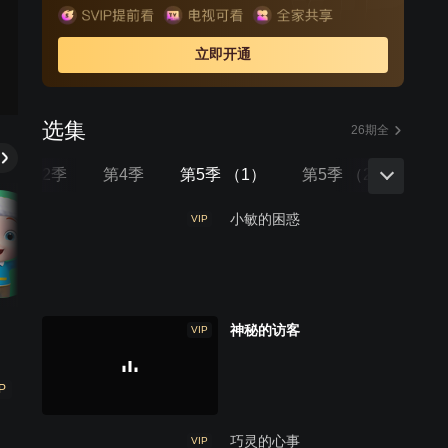
立即开通
选集
26期全
第2季
第4季
第5季 （1）
第5季 （2）
第
小敏的困惑
VIP
神秘的访客
VIP
P
巧灵的心事
VIP