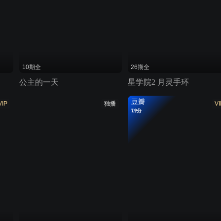
10期全
26期全
公主的一天
星学院2 月灵手环
豆瓣
VIP
独播
VI
7.9分