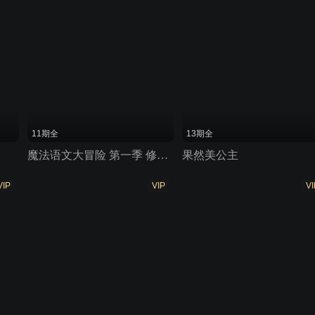
11期全
13期全
魔法语文大冒险 第一季 修辞魔法
果然美公主
VIP
VIP
VI