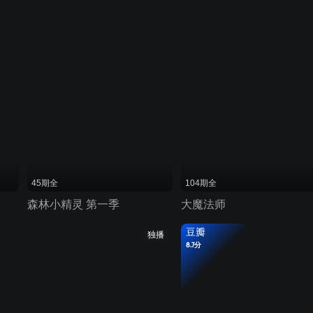
45期全
104期全
森林小精灵 第一季
大魔法师
豆瓣
独播
8.7分