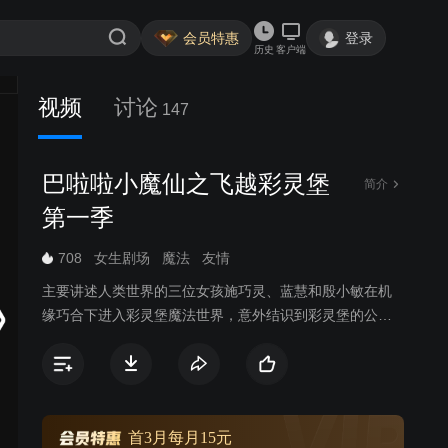
会员特惠
登录
历史
客户端
视频
讨论
147
巴啦啦小魔仙之飞越彩灵堡
简介
第一季
708
女生剧场
魔法
友情
主要讲述人类世界的三位女孩施巧灵、蓝慧和殷小敏在机
缘巧合下进入彩灵堡魔法世界，意外结识到彩灵堡的公主
彩俐。在彩俐的帮助下，她们变身成为小魔仙，并帮助彩
俐一起对抗黑咒魔王，守护着彩灵堡和人类世界的和平。
首3月每月15元