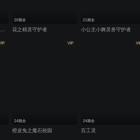
20期全
21期全
儿歌多多魔法公主西西 第三季
花之精灵守护者
小公主小舞灵兽守护者
VIP
VIP
VI
24期全
24期全
橙皮兔之魔石校园
百工灵