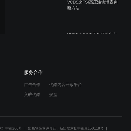
VCDS之FSI高压油轨泄露判
断方法
VCDS之ODIS工程师对应车
型代码确认
VCDS之诊断头无法识别车
服务合作
辆适用所有品牌
广告合作
优酷内容开放平台
入驻优酷
娱盘
VCDS 之自动扫描重要性
（一）
）字第266号
出版物经营许可证：新出发京批字第直150118号