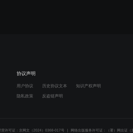
协议声明
用户协议
历史协议文本
知识产权声明
隐私政策
反盗链声明
营许可证：京网文（2024）0368-017号
网络出版服务许可证：（署）网出证（京