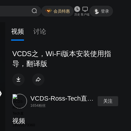
会员特惠
登录
历史
客户端
视频
讨论
VCDS之，Wi-Fi版本安装使用指
导，翻译版
VCDS-Ross-Tech直营18515173360
关注
1654粉丝
视频