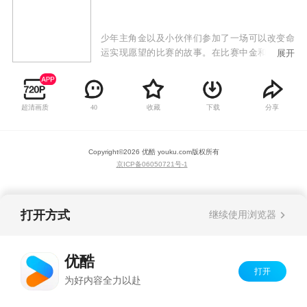
少年主角金以及小伙伴们参加了一场可以改变命
运实现愿望的比赛的故事。在比赛中金和他的小
展开
伙伴们团结一致不断冒险客服困难战胜了一个又
一个敌人，来到了异常强大的对手面前，他们的
命运将会如何发展？随着大赛中各怀心思的参赛
超清画质
收藏
下载
分享
40
者们之间的角逐，比赛的走向又会发生哪些改变
呢？
Copyright©
2026
优酷 youku.com
版权所有
京ICP备06050721号-1
打开方式
继续使用浏览器
优酷
打开
为好内容全力以赴