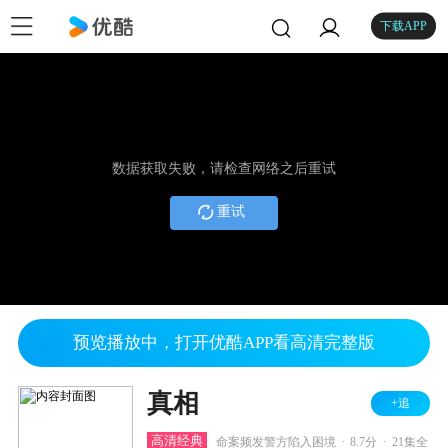
下载APP
数据获取失败，请检查网络之后重试
重试
预览播放中，打开优酷APP看高清完整版
真相
+追
.
.
高清经典
命案频发警方陷入困境
8.7分
21集全