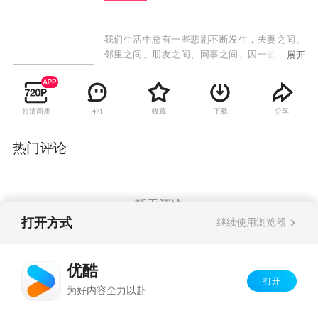
我们生活中总有一些悲剧不断发生，夫妻之间、
邻里之间、朋友之间、同事之间、因一些琐碎的
展开
事情而发生矛盾，并且因为各自的固执和偏狭，
导致矛盾愈演愈烈，双方按捺不住，激情杀人。
类似悲剧在我们的周围俯拾皆是，但遗憾的是，
超清画质
收藏
下载
分享
471
许多人关注的是悲剧的结果，往往忽略了悲剧的
起因。本剧目的就在于让人们透过这些悲剧发
生、发展的过程，让每一个人都警惕自己生活中
热门评论
的某些情感变化，并以别人的悲剧为鉴，理智地
化解这些情感变化。由于激愤杀人的触发点大都
是生活小事、没有波澜壮阔的情节背景，没有大
起大落的人物命运变化，有的只是某种情绪在生
暂无评论
活琐事中的不断积累，是人物心态的稍微变化，
打开方式
继续使用浏览器
极适宜以小见大的系列单元剧表现，并且唯此才
能涵盖生活的丰富和广泛。
Copyright©
2026
优酷 youku.com
版权所有
优酷
京ICP备06050721号-1
打开
为好内容全力以赴