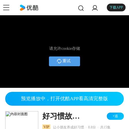
下载APP
请允许cookie存储
重试
预览播放中，打开优酷APP看高清完整版
好习惯故事 贝瓦成长乐园
+追
.
.
VIP
让小朋友养成好习惯
8.8分
共15集