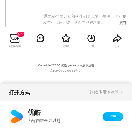
通过发生在贝瓦和伙伴们身上的小故事，与小朋
友产生心理共鸣，从而养成好习惯。
展开
超清画质
收藏
下载
分享
2
Copyright©
2026
优酷 youku.com
版权所有
京ICP备06050721号-1
打开方式
继续使用浏览器
优酷
打开
为好内容全力以赴