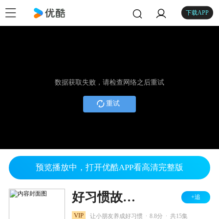
下载APP
数据获取失败，请检查网络之后重试
重试
预览播放中，打开优酷APP看高清完整版
好习惯故事 贝瓦成长乐园
+追
.
.
VIP
让小朋友养成好习惯
8.8分
共15集