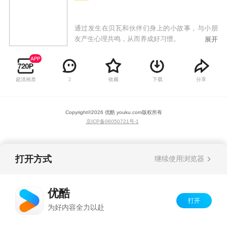
通过发生在贝瓦和伙伴们身上的小故事，与小朋
友产生心理共鸣，从而养成好习惯。
展开
超清画质
收藏
下载
分享
2
Copyright©
2026
优酷 youku.com
版权所有
京ICP备06050721号-1
打开方式
继续使用浏览器
优酷
打开
为好内容全力以赴