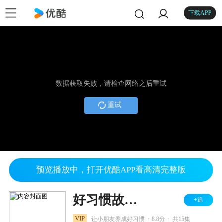
下载APP
数据获取失败，请检查网络之后重试
重试
预览播放中，打开优酷APP看高清完整版
好习惯故事 贝瓦成长乐园
+追
.
.
VIP
让小朋友养成好习惯
8.8分
共15集