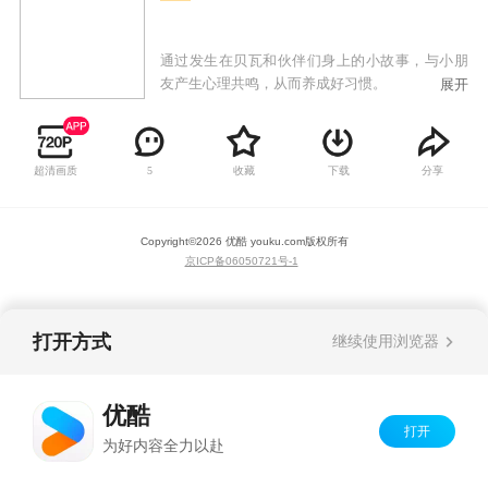
通过发生在贝瓦和伙伴们身上的小故事，与小朋
友产生心理共鸣，从而养成好习惯。
展开
超清画质
收藏
下载
分享
5
Copyright©
2026
优酷 youku.com
版权所有
京ICP备06050721号-1
打开方式
继续使用浏览器
优酷
打开
为好内容全力以赴