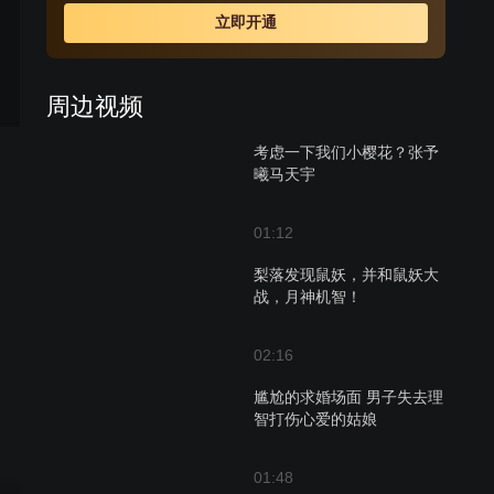
谋。期间卡索也费尽艰辛寻找失散的爱人和弟弟，然而樱
立即开通
空释却被渊祭送入火族，记忆全失的他成为了火族王子。
当冰族与火族再次爆发大战时，这对昔日的亲兄弟面临生
死对决。最终关头正义唤醒良知，兄弟相认，主谋渊祭也
周边视频
得到了应有的惩罚。
考虑一下我们小樱花？张予
曦马天宇
01:12
梨落发现鼠妖，并和鼠妖大
战，月神机智！
02:16
尴尬的求婚场面 男子失去理
智打伤心爱的姑娘
01:48