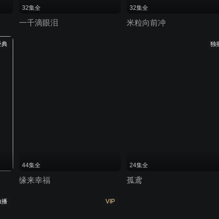
32集全
32集全
一千滴眼泪
米粒向前冲
经典
独
44集全
24集全
缘来幸福
孤鸢
独播
VIP