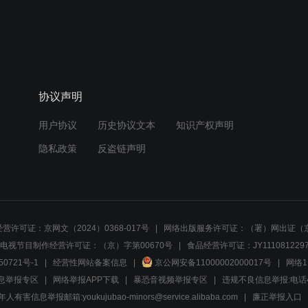
协议声明
用户协议
历史协议文本
知识产权声明
隐私政策
反盗链声明
营许可证：京网文（2024）0368-017号
网络出版服务许可证：（署）网出证（京
电视节目制作经营许可证：（京）字第00670号
食品经营许可证：JY1110812297
50721号-1
经营性网站备案信息
京公网安备11000002000017号
网络1
息举报专区
网络举报APP下载
暴恐音视频举报专区
违规不良信息举报:电话40081
人有害信息举报邮箱:youkujubao-minors@service.alibaba.com
廉正举报入口