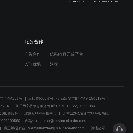
儿子验的DNA和大王没关系,
母亲机智化解
01:28
幻城 那么多为什么? 到底为
服务合作
什么?
广告合作
优酷内容开放平台
02:00
入驻优酷
娱盘
幻城 58 罹天烬自荐出赛 一
举夺冠赢佳人
01:07
）字第266号
出版物经营许可证：新出发京批字第直150118号
幻城：樱空释为帮哥哥了心
6214
互联网宗教信息服务许可证：京（2022）0000083
愿，强行破结界，将其救出
10报警服务
北京互联网举报中心
北京12345文化市场举报热线
00580、邮箱youkujubao@service.alibaba.com
03:01
廉正举报邮箱：wenyulianzheng@alibaba-inc.com
算法公示