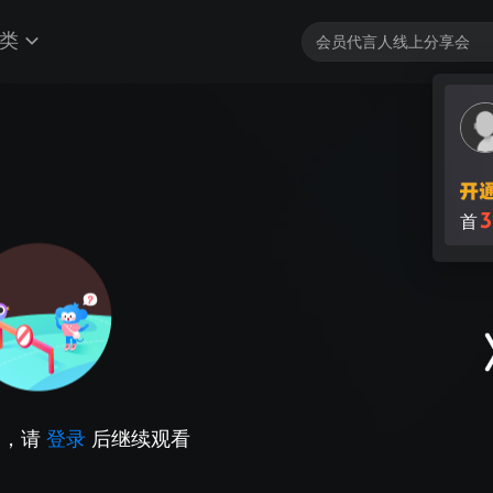
类
3
首
因，请
登录
后继续观看