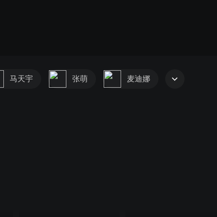
马天宇
张萌
麦迪娜