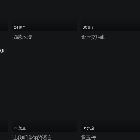
24集全
30集全
招惹玫瑰
命运交响曲
独播
36集全
35集全
让我听懂你的语言
黛玉传