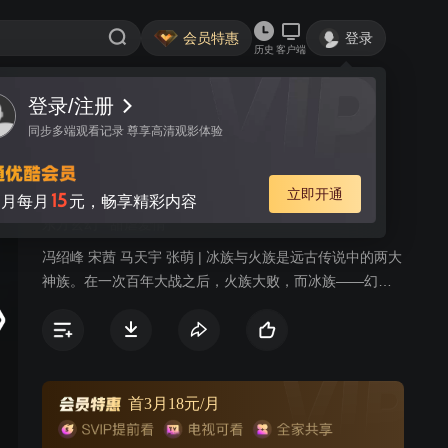
会员特惠
登录
历史
客户端
登录/注册
视频
讨论
37
同步多端观看记录 尊享高清观影体验
幻城 DVD版
简介
立即开通
15
月每月
元，畅享精彩内容
东方玄幻
甜虐爱情
冯绍峰 宋茜 马天宇 张萌 | 冰族与火族是远古传说中的两大
神族。在一次百年大战之后，火族大败，而冰族——幻雪
王国王室的年轻一代仅剩下卡索和樱空释两位王子。在王
位更迭过程中，卡索先后失去爱人和弟弟樱空释。登上王
位后，卡索意外发现冰族圣地幻雪神山内有邪恶力量存
在，他和六位身怀绝技的部族年轻人进入神秘莫测的幻雪
神山，与占据神山的渊祭斗智斗法。然而当他们打败渊祭
首3月18元/月
强大的四大护法之后，才发现一切都是渊祭布下的惊天阴