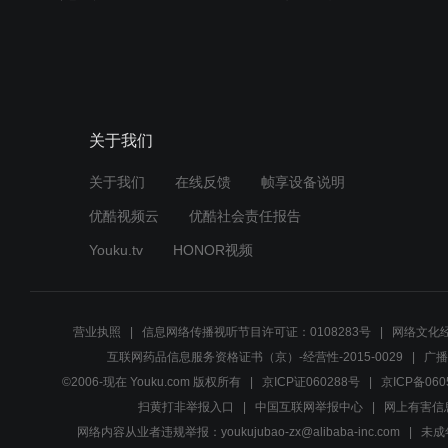
关于我们
关于我们
在线反馈
帧享设备说明
优酷视频云
优酷社会责任报告
Youku.tv
HONOR视频
营业执照
信息网络传播视听节目许可证：0108283号
网络文化经
互联网药品信息服务资格证书（京）-经营性-2015-0029
广播
©2006-现在 Youku.com 版权所有
京ICP证060288号
京ICP备060
扫黄打非举报入口
中国互联网举报中心
网上有害信
网络内容从业者违规举报：youkujubao-zx@alibaba-inc.com
未成年