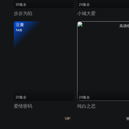
30集全
24集全
步步为陷
小城大爱
豆瓣
高清
7.4分
20集全
24集全
爱情密码
纯白之恋
VIP