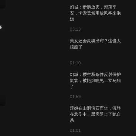
幻城：断鹞放灾，梨落平
安，卡索竟然用放风筝来泡
妞
播
03:13
美女还会灵魂出窍？这也太
炫酷了
01:10
幻城：樱空释条件反射保护
岚裳，被艳炟瞧见，立马醋
了
01:59
莲姬在山洞倚石而坐，沉静
在悲伤中，黑雾阻止了她自
杀
01:01