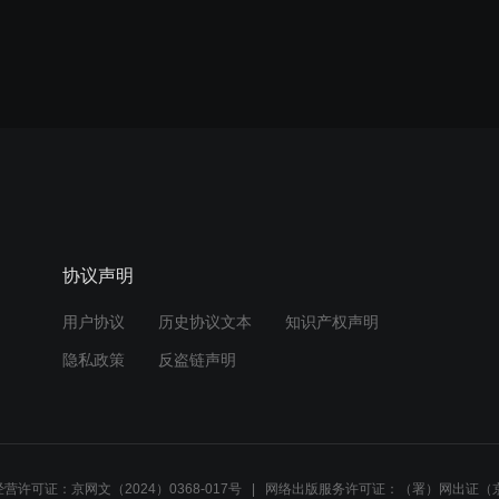
协议声明
用户协议
历史协议文本
知识产权声明
隐私政策
反盗链声明
营许可证：京网文（2024）0368-017号
网络出版服务许可证：（署）网出证（京