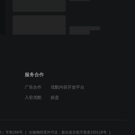
服务合作
广告合作
优酷内容开放平台
入驻优酷
娱盘
）字第266号
出版物经营许可证：新出发京批字第直150118号