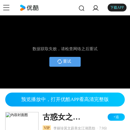
下载APP
数据获取失败，请检查网络之后重试
重试
预览播放中，打开优酷APP看高清完整版
古惑女之决战江湖
+追
.
VIP
李丽珍莫文蔚美女江湖恩怨
7.9分