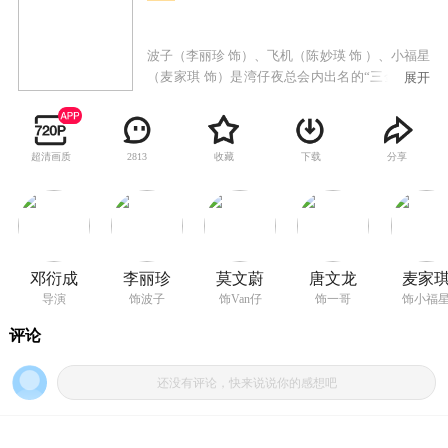
波子（李丽珍 饰）、飞机（陈妙瑛 饰 ）、小福星
（麦家琪 饰）是湾仔夜总会内出名的“三金鱼”，
展开
她们结识身手高强的古惑女Van仔（莫文蔚
饰），四人结为姐妹，一起创荡江湖。九流小混
混乔治（吴镇宇 饰）被波子的美貌所征服，对其
超清画质
收藏
下载
分享
2813
苦苦追求，但波子一直不即不离。原来波子以前
的情人是现在名震江湖的香港之虎一哥（唐文龙
饰），但由于一哥把社团的事业放在第一位，令
波子伤心离去，但她的心中还是深爱着一哥。一
哥的旧情人爱滋（钟淑慧 饰）觉得是波子抢走了
一哥，一直对她怀恨在心，她勾结了一哥的对头
邓衍成
李丽珍
莫文蔚
唐文龙
麦家
另一社团的大哥洛威拿（吴毅将 饰），要对一哥
导演
饰波子
饰Van仔
饰一哥
饰小福
和波子进行报复。她带人伏击波子等人未遂，但
佐治为了在波子面前显示自己的勇气，竟单枪匹
马杀到洛威拿的地盘，结果被捕入狱。