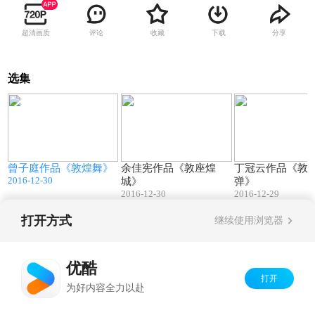
超清画质
评论
收藏
下载
分享
选集
7
13:50
17:01
曾子庭作品《敦煌舞》
余佳宪作品《敦座煌
丁冠云作品《敦
2016-12-30
城》
弹》
2016-12-30
2016-12-29
打开方式
继续使用浏览器
Copyright©
2026
优酷 youku.com
版权所有
京ICP备06050721号-1
优酷
打开
为好内容全力以赴