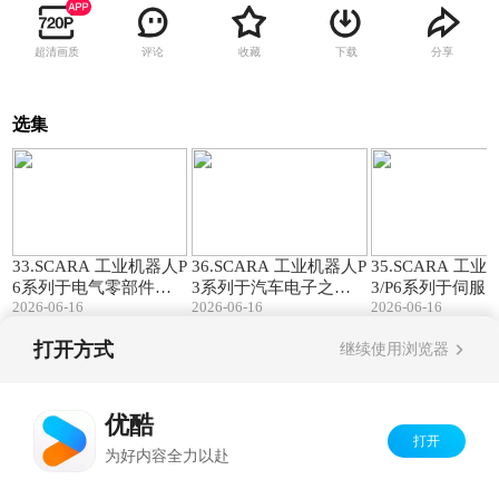
超清画质
评论
收藏
下载
分享
选集
00:35
00:40
33.SCARA 工业机器人P
36.SCARA 工业机器人P
35.SCARA 工
6系列于电气零部件之
3系列于汽车电子之应
3/P6系列于伺服
2026-06-16
2026-06-16
2026-06-16
应用|长距抓取无界·直
用|智控雷达摆盘·柔性
应用|机器人自动
线模组·机器人高效联动
振盘·视觉·机器人一体
·精工智造伺服电
打开方式
继续使用浏览器
化
Copyright©
2026
优酷 youku.com
版权所有
京ICP备06050721号-1
优酷
打开
为好内容全力以赴