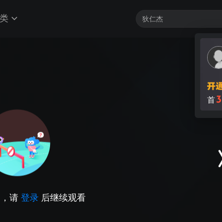
类
3
首
因，请
登录
后继续观看