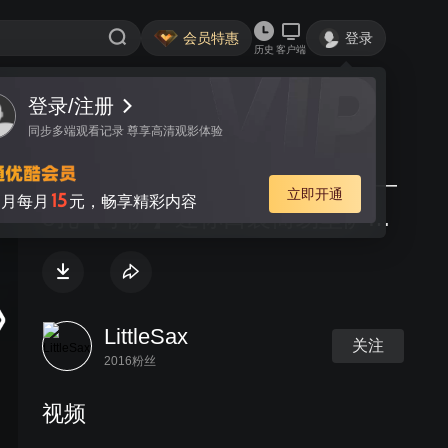
会员特惠
登录
历史
客户端
登录/注册
视频
讨论
同步多端观看记录 尊享高清观影体验
学吹《你的眼神》Your Eyes ——
立即开通
15
月每月
元，畅享精彩内容
8孔【小萨】迷你口袋简易型萨克
斯入门视频教程
LittleSax
关注
2016粉丝
视频