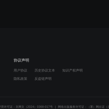
协议声明
用户协议
历史协议文本
知识产权声明
隐私政策
反盗链声明
营许可证：京网文（2024）0368-017号
网络出版服务许可证：（署）网出证（京