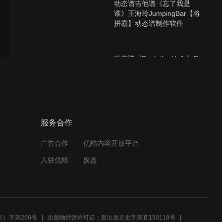
动态谱吉他谱《忘了我是
谁》王海玲JumpingBar【将
拼霸】动态谱制作软件
动态谱《Deck the Halls》D
调/JumpingBar/将拼霸/动态
谱制作软件
动态谱《拉拉主题曲》男
服务合作
声/A转C调【将拼霸】
JumpingBar 动态谱制作软
件
广告合作
优酷内容开放平台
入驻优酷
娱盘
动态谱《有山有海有你》伴
奏C调/JumpingBar【将拼
霸】动态谱制作软件
）字第266号
出版物经营许可证：新出发京批字第直150118号