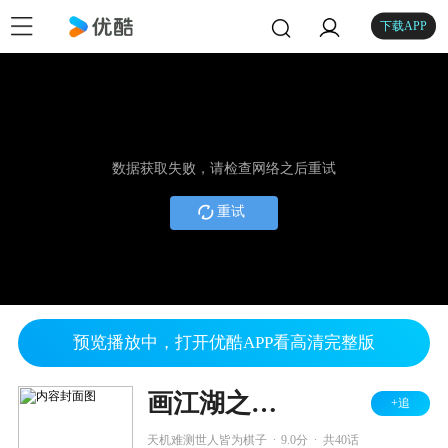
下载APP
数据获取失败，请检查网络之后重试
重试
预览播放中，打开优酷APP看高清完整版
画江湖之不良人 第二季
+追
.
.
天机难测世人皆为棋子
9.0分
共40话