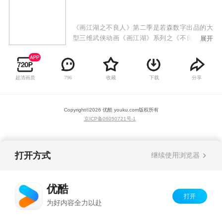
《画江湖之不良人》第二季是若森数字出品的大
型三维武侠动画《画江湖》系列之《不良人》的
展开
第二部作品。龙泉宝藏重现于世，不良人、玄冥
教、通文馆、幻音坊、天师府等江湖势力闻风而
动！问诸王，谁能扬刀立马号令天下！大唐遗孤
超清画质
收藏
下载
分享
796
李星云这个龙泉宝藏的关键人物，是再造大唐盛
世还是退隐江湖？林轩与子凡是否能解开误会再
续情缘？天机难测，世人为棋，《画江湖之不良
Copyright©
2026
优酷 youku.com
版权所有
人》第二季继续为你演绎浪漫而辉煌的中国式传
京ICP备06050721号-1
奇武侠！
打开方式
继续使用浏览器
优酷
打开
为好内容全力以赴