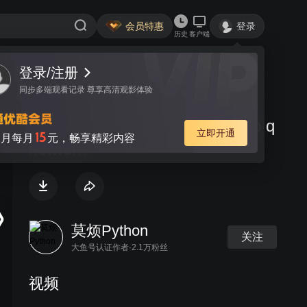
会员特惠
登录
历史
客户端
登录/注册
视频
讨论
同步多端观看记录 尊享高清观影体验
#6 Simulation mountaincar deep q
立即开通
15
月每月
元，畅享精彩内容
network
莫烦Python
关注
大鱼号认证作者·2.1万粉丝
视频