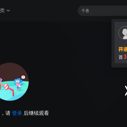
类
3
首
因，请
登录
后继续观看