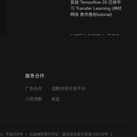
莫烦 Tensorflow 26 迁移学
习 Transfer Learning (神经
网络 教学教程tutorial)
站在巨人的肩膀上, 迁移学
习 Transfer Learning (莫烦
Python)
莫烦#5.2 高效无忧的
服务合作
Scrapy 爬虫库 (爬虫
scraping 基础)
广告合作
优酷内容开放平台
入驻优酷
娱盘
莫烦#5.1 高级爬虫: 让
Selenium 控制你的浏览器
帮你爬
）字第266号
出版物经营许可证：新出发京批字第直150118号