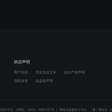
协议声明
用户协议
历史协议文本
知识产权声明
隐私政策
反盗链声明
营许可证：京网文（2024）0368-017号
网络出版服务许可证：（署）网出证（京