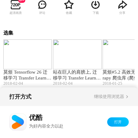
超清画质
评论
收藏
下载
分享
选集
13:51
04:48
莫烦 Tensorflow 26 迁
站在巨人的肩膀上, 迁
莫烦#5.2 高效无忧
移学习 Transfer Learnin
移学习 Transfer Learnin
rapy 爬虫库 (爬虫 
2018-02-04
2018-02-04
2018-01-25
g (神经网络 教学教程tut
g (莫烦 Python)
ng 基础)
orial)
打开方式
继续使用浏览器
Copyright©
2026
优酷 youku.com
版权所有
京ICP备06050721号-1
优酷
打开
为好内容全力以赴