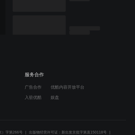
服务合作
广告合作
优酷内容开放平台
入驻优酷
娱盘
）字第266号
出版物经营许可证：新出发京批字第直150118号