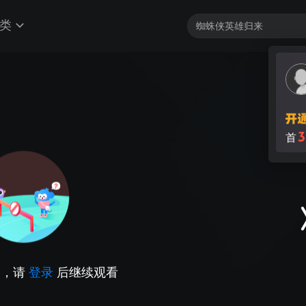
类
3
首
因，请
登录
后继续观看