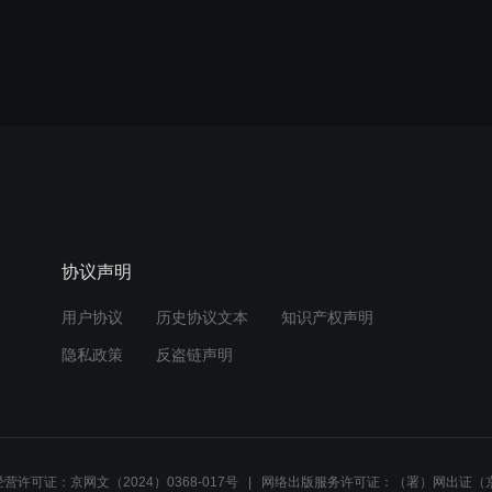
协议声明
用户协议
历史协议文本
知识产权声明
隐私政策
反盗链声明
营许可证：京网文（2024）0368-017号
网络出版服务许可证：（署）网出证（京