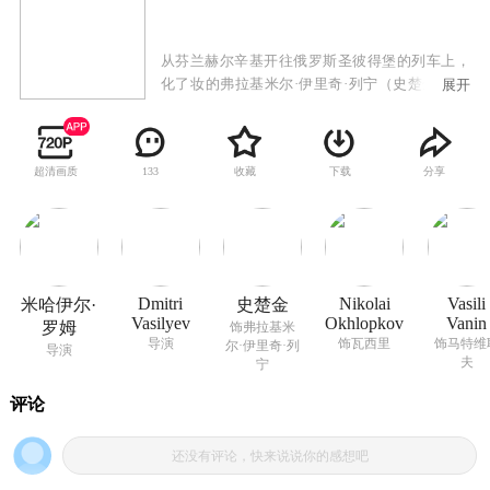
从芬兰赫尔辛基开往俄罗斯圣彼得堡的列车上，
化了妆的弗拉基米尔·伊里奇·列宁（史楚金 饰）
展开
和他的忠诚卫土瓦西里（Nikolai Okhlopkov 饰）
既兴奋又忐忑，兴奋的是结束了流放的列宁要回
到祖国领导工人阶级举行武装起义，推翻沙皇统
超清画质
收藏
下载
分享
133
治，建立苏维埃社会主义联邦。忐忑的是沙皇退
位后新兴的资产阶级政权受到十几个帝国主义国
家的支持，武装爆动必将困难重重。临时政府雇
了密探四处搜捕列宁，都没有成功。中央委员会
开了历史性会议。会后，瓦西里忠实执行上级党
组织交给他的任务，为了列宁的安全，他把列宁
Dmitri
Nikolai
Vasili
米哈伊尔·
史楚金
安排住在自己家里过夜，列宁从瓦西里口中知道
Vasilyev
Okhlopkov
Vanin
罗姆
饰弗拉基米
了农村的情况，又知道了马特维耶夫（Vasili
导演
饰瓦西里
饰马特维
尔·伊里奇·列
导演
Vanin 饰）所掌握的工人运动情况。列宁根据革命
夫
宁
形势做出了正确判断......